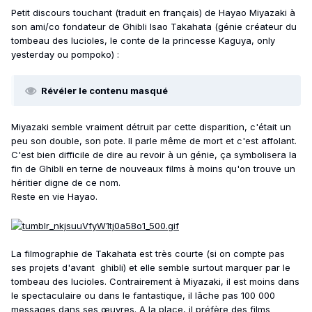
Petit discours touchant (traduit en français) de Hayao Miyazaki à
son ami/co fondateur de Ghibli Isao Takahata (génie créateur du
tombeau des lucioles, le conte de la princesse Kaguya, only
yesterday ou pompoko)
:
Révéler le contenu masqué
Miyazaki semble vraiment détruit par cette disparition, c'était un
peu son double, son pote. Il parle même de mort et c'est affolant.
C'est bien difficile de dire au revoir à un génie, ça symbolisera la
fin de Ghibli en terne de nouveaux films à moins qu'on trouve un
héritier digne de ce nom.
Reste en vie Hayao.
La filmographie de Takahata est très courte (si on compte pas
ses projets d'avant ghibli) et elle semble surtout marquer par le
tombeau des lucioles. Contrairement à Miyazaki, il est moins dans
le spectaculaire ou dans le fantastique, il lâche pas 100 000
messages dans ses œuvres. A la place, il préfère des films