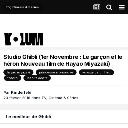
TV, Cinéma & Séries
Studio Ghibli (1er Novembre : Le garçon et le
héron Nouveau film de Hayao Miyazaki)
hayao miyazaki
princesse mononoké
voyage de chihiro
totoro
isao takahata
Par
Kinderfeld
23 février 2018
dans
TV, Cinéma & Séries
Le meilleur de Ghibli