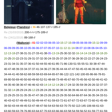
Belgique
(
Flandres
) :
36
-46-107-137-/-185-//
Re (31/03/2018)
200-/-/-/-175-189-//
Re (24/11/2018)
89-168-//
Belgique
(
Wallonie
) :
01
-
02-02-03-06-05-10
-
15-17-15
-
09-05-06-06-09
-
15-11
-
09-09-
06-09-09-05-08-10-05-06-06-07-07-05-07-10
-
11-12-11-14
-
08-07-10-08-06-04-05-10
-
12-13-18
-27-38-31-31-27-33-41-38-
05
-
13-19
-25-30-32-32-
16-14-14-19
-22-
18-18-20-
20
-25-
20
-22-23-31-29-31-37-32-30-24-33-25-37-28-37-36-28-30-22-22-27-26-24-23-
23-31-34-31-35-37-36-41-50-44-55-40-61-85-71-86-130-51-55-55-51-30-38-47-44-
40-47-48-39-33-34-37-37-41-34-36-27-39-35-44-44-47-47-50-45-43-46-39-40-35-30-
34-44-41-40-58-62-68-59-58-63-69-64-65-67-86-122-121-142-100-65-86-66-78-81-
69-80-50-69-40-50-60-49-60-52-51-48-68-73-48-45-67-60-70-45-56-42-50-46-41-42-
44-35-40-38-36-47-46-46-42-43-
14-14-12-14
-26-
17
-24-32-35-59-39-26-26-32-37-37-
31-32-
14
-28-29-24-26-
12
-23-28-24-28-30-30-38-34-38-39-46-44-42-34-24-24-29-26-
22-29-25-33-31-35-35-47-47-38-23-26-28-23-29-35-50-64-66-87-64-36-35-34-33-51-
40-43-42-57-49-49-51-50-49-44-47-61-59-63-72-61-67-67-72-63-67-72-60-41-45-48-
39-50-43-44-49-45-53-47-48-47-56-54-63-56-63-70-75-92-113-145-106-66-61-63-
63-60-59-63-78-76-80-63-64-67-70-63-63-66-66-63-58-54-59-56-52-61-59-77-61-59-