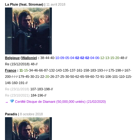
La Pluie (feat. Stromae)
|
11 avril 2018
Belgique
(
Wallonie
) :
38-44-40-
10-09-05-04-
02
-
02
-
02
-04-06
-
12-13-15-20
-48-//
Re (15/12/2018) 48-//
France
:
11
-15
-34-46-66-87-132-143-135-137-161-158-183-193-/-/-175-198-/-167-
200-/-/-/-179-45-30-21-22-
20
-26-27-25-30-50-62-65-59-60-72-91-106-101-110-115-
146-160-191-//
Re (23/11/2018)
107-183-198-//
Re (23/10/2021)
184-196-//
→
Certifié Disque de Diamant (50,000,000 unités) (21/02/2020)
Paradis
|
8 octobre 2018