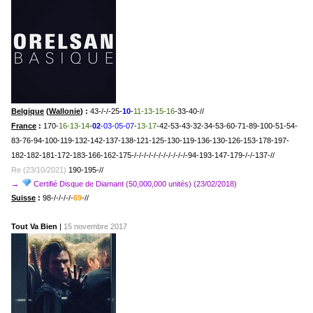
Belgique
(
Wallonie
) :
43-/-/-25-
10
-
11-13-15-16
-33-40-//
France
:
170-
16-13-14
-
02
-03-05-07
-
13-17
-42-53-43-32-34-53-60-71-89-100-51-54-
83-76-94-100-119-132-142-137-138-121-125-130-119-136-130-126-153-178-197-
182-182-181-172-183-166-162-175-/-/-/-/-/-/-/-/-/-/-/-94-193-147-179-/-/-137-//
Re (23/10/2021)
190-195-//
→
Certifié Disque de Diamant (50,000,000 unités) (23/02/2018)
Suisse
:
98-/-/-/-/-
69
-//
Tout Va Bien
|
15 novembre 2017