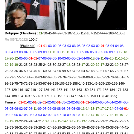
Belgique
(
Flandres
) :
11
-30-45-64-97-83-107-136-112-187-152-/-/-/-/-160-/-186-//
Re (05/11/2022)
100-//
Belgique
(
Wallonie
) :
01-01
-
03-02-03-03-03-03-03-03-02-03-02
-
01
-
03-04-04-03-
03-04-03-03-04-05-05-09-09
-
11-11
-
09
-
15-11-
08-05-05-06-05-05-05-06-09-10
-
12-18-
17-20-12
-
05-06
-
01-01
-
07-06-07-05-10-03-05-03-02-04-06
-
12
-
09
-
11
-
09
-
13-11-15-16-
19-19-19
-21-25-25-23-25-24-25-30-22-27-
18
-25-23-
17
-21-
20-19-17
-22-22-
19
-28-27-
28-33-36-46-50-54-46-51-60-51-64-90-99-59-57-63-54-57-48-62-61-67-65-73-69-57-
79-79-57-57-73-47-68-63-62-69-63-73-76-76-79-59-68-80-85-69-65-53-70-61-61-67-
92-81-75-75-72-79-81-93-97-99-138-106-133-158-140-133-146-108-130-135-146-
127-129-116-107-119-127-136-141-137-141-168-163-150-131-171-186-184-171-183-
144-188-164-163-155-183-171-136-151-133-147-154-135-150-EC (04/10/25)
France
:
01
-
01
-
02
-
01
-
02
-
01
-
02-02
-
01
-
03-02-02-02
-
01
-
01
-
04-03-05-04-04-02-04-03-
06-05-06-02-07-08
-
11
-
09-07-09-08-08-08-08-06-08
-
13-14-13-17-17-17-14
-
04-06
-
01
-
03-02-06-07-08-03-03-03-02-02-04-07-10-09-07-08
-
11-12-14-16-17-17-15-16-15-17-
19-19-19
-22-24-24-24-21-
13-18-17-15-14-13-12-15-13-17
-24-27-29-21-24-27-29-27-
29-33-36-31-36-39-39-29-24-24-26-29-29-29-33-34-39-45-37-39-48-43-38-39-44-41-
40-38-43-49-47-50-47-50-51-44-49-53-52-56-49-44-48-50-48-52-52-47-53-53-47-51-