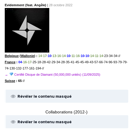
Evidemment (feat. Angèle)
|
28 octobre 2022
Belgique
(
Wallonie
) :
14-17
-
10
-
13-16-14
-
10
-
11-16
-
10-10
-
14-11-14
-23-34-34-//
France
:
04
-
16-17
-25-18-28-42-29-34-28-35-41-45-45-49-43-57-66-74-96-93-79-79-
74-130-132-177-161-194-//
→
Certifié Disque de Diamant (50,000,000 unités)
(11/09/2025)
Suisse
:
65
-//
Révéler le contenu masqué
Collaborations (2012-)
Révéler le contenu masqué