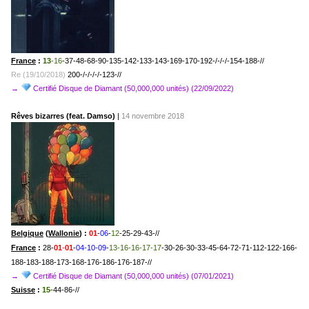
France
:
13
-16
-37-48-68-90-135-142-133-143-169-170-192-/-/-/-154-188-//
Re (19/10/2018)
200-/-/-/-/-1
23-//
→
Certifié Disque de Diamant (50,000,000 unités) (22/09/2022)
Rêves bizarres (feat. Damso)
|
14 novembre 2018
Belgique
(
Wallonie
) :
01
-
06
-
12
-25-29-43-//
France
:
28-
01
-
01
-
04-10-09
-
13-16-16-17-17
-30-26-30-33-45-64-72-71-112-122-166-
188-183-188-173-168-176-186-176-187-//
→
Certifié Disque de Diamant (50,000,000 unités) (07/01/2021)
Suisse
:
15
-44-86-//