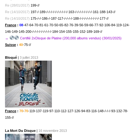
Re (28/01/2017)
199-//
Re (14/10/2017)
197-/-189-/-/-/-/-/-/-/-/-/-/-163-/-/-/-/-/-/-/-/-161-188-143-//
Re (14/10/2017)
175-/-/-186-/-187-117-/-/-/-/-188-/-/-/-/-/-/-/-/-/-177-//
France
:
08
-47-64-70-81-61-70-50-65-82-76-39-56-59-66-77-92-106-84-119-124-
146-149-145-200-/-/-/-/-/-/-/-/-/-
184-154-155-155-152-189-169-//
→
Certifié 2xDisque de Platine (200,000 albums vendus) (30/01/2025)
Suisse
:
40
-75-//
Bloqué
|
3 juillet 2013
France
:
70
-
70
-119-137-119-97-110-112-127-126-94-83-116-148-/-/-/-93-132-78-
155-//
La Mort Du Disque
|
16 novembre 2013