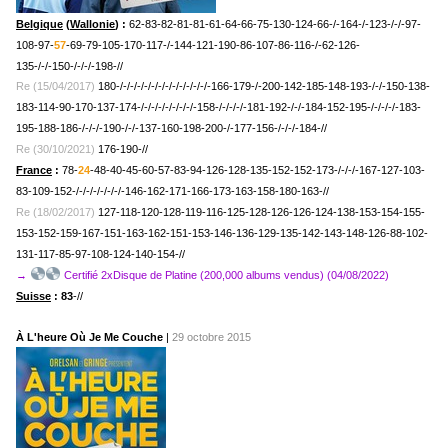
Belgique
(
Wallonie
) :
62-83-82-81-81-61-64-66-75-130-124-66-/-164-/-123-/-/-97-
108-97-
57
-69-79-105-170-117-/-144-121-190-86-107-86-
116-/-62-
126-
135-/-/-150-/-/-/-198-//
Re (15/04/2017)
180-/-/-/-/-/-/-/-/-/-/-/-/-/-
166-179-/-200-142-185-148-193-/-/-150-138-
183-114-90-170-137-174-/-/-/-/-/-/-/-/-158-/-/-/-/-181-192-/-/-184-152-195-/-/-/-/-183-
195-188-186-/-/-/-190-/-/-137-160-198-200-/-177-156-/-/-/-184-//
Re (30/10/2021)
176-190-//
France
:
78-
24
-48-40-45-60-57-83-94-126-128-135-152-152-173-/-/-/-167-127-103-
83-109-152-/-/-/-/-/-/-/-146-162-171-166-173-163-158-180-163-//
Re (18/02/2017)
127-118-120-128-119-116-125-128-126-126-124-138-153-154-155-
153-152-159-167-151-163-162-151-153-146-136-129-135-142-143-148-126-88-102-
131-117-85-97-108-124-140-154-//
→
Certifié 2xDisque de Platine (200,000 albums vendus) (04/08/2022)
Suisse
: 83
-//
À L'heure Où Je Me Couche
|
29 octobre 2015