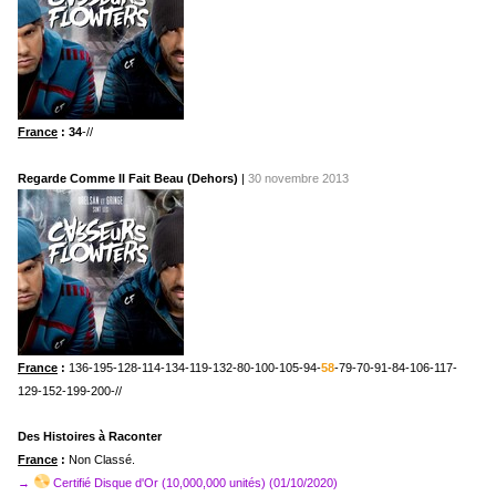
France
: 34
-//
Regarde Comme Il Fait Beau (Dehors)
|
30 novembre 2013
France
:
136-195-128-114-134-119-132-80-100-105-94-
58
-79-70-91-84-106-117-
129-152-199-200-//
Des Histoires à Raconter
France
:
Non Classé.
→
Certifié Disque d'Or (10,000,000 unités) (01/10/2020)