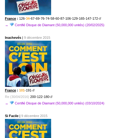
France
:
126-
34
-67-69-76-74-58-60-87-106-129-165-147-172-//
→
Certifié Disque de Diamant (50,000,000 unités) (20/02/2025)
Inachevés
|
9 décembre 2015
France
:
101
-191-//
Re (30/04/2016)
200-122-180-//
→
Certifié Disque de Diamant (50,000,000 unités) (03/10/2024)
Si Facile
|
9 décembre 2015