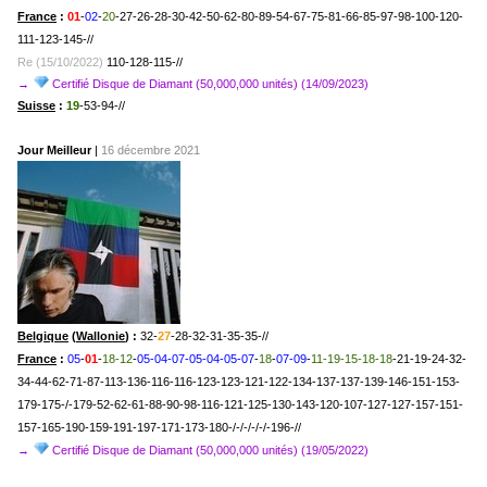
France
:
01
-
02
-
20
-27-26-28-30-42-50-62-80-89-54-67-75-81-66-85-97-98-100-120-
111-123-145-//
Re (15/10/2022
)
110-128-115-//
→
Certifié Disque de Diamant (50,000,000 unités) (14/09/2023)
Suisse
:
19
-53-94-//
Jour Meilleur
|
16 décembre 2021
Belgique
(
Wallonie
) :
32-
27
-28-32-31-35-35-//
France
:
05
-
01
-
18-12
-
05-04-07-05-04-05-07
-
18
-
07-09
-
11-19-15-18-18
-21-19-24-32-
34-44-62-71-87-113-136-116-116-123-123-121-122-134-137-137-139-146-151-153-
179-175-/-179-52-62-61-88-90-98-116-121-125-130-143-120-107-127-127-157-151-
157-165-190-159-191-197-171-173-180-/-/-/-/-/-196-//
→
Certifié Disque de Diamant (50,000,000 unités) (19/05/2022)