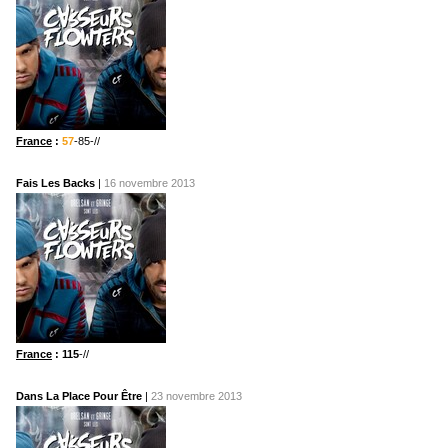
France
:
57
-85-//
Fais Les Backs
|
16 novembre 2013
France
: 115
-//
Dans La Place Pour Être
|
23 novembre 2013