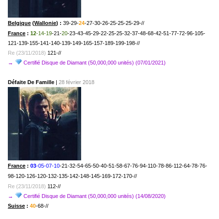
Belgique
(
Wallonie
) :
39-29-
24
-27-30-26-25-25-25-29-//
France
:
12
-14-19
-21-
20
-23-43-45-29-22-25-25-32-37-48-68-42-51-77-72-96-105-
121-139-155-141-140-139-149-165-157-189-199-198-//
Re (23/11/2018)
121-//
→
Certifié Disque de Diamant (50,000,000 unités) (07/01/2021)
Défaite De Famille
|
28 février 2018
France
:
03
-05-07-10
-21-32-54-65-50-40-51-58-67-76-94-110-78-86-112-64-78-76-
98-120-126-120-132-135-142-148-145-169-172-170-//
Re (23/11/2018)
112-//
→
Certifié Disque de Diamant (50,000,000 unités) (14/08/2020)
Suisse
:
40
-68-//