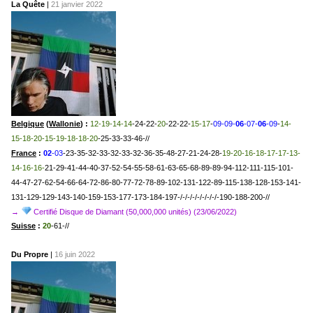
La Quête
|
21 janvier 2022
Belgique
(
Wallonie
) :
12-19-14-14
-24-22-
20
-22-22-
15-17
-
09-09-
06
-07-
06
-09
-
14-
15-18-20-15-19-18-18-20
-25-33-33-46-//
France
:
02
-03
-23-35-32-33-32-33-32-36-35-48-27-21-24-28-
19-20-16-18-17-17-13-
14-16-16-
21-29-41-44-40-37-52-54-55-58-61-63-65-68-89-89-94-112-111-115-101-
44-47-27-62-54-66-64-72-86-80-77-72-78-89-102-131-122-89-115-138-128-153-141-
131-129-129-143-140-159-153-177-173-184-197-/-/-/-/-/-/-/-/-190-188-200-//
→
Certifié Disque de Diamant (50,000,000 unités) (23/06/2022)
Suisse
:
20
-61-//
Du Propre
|
16 juin 2022