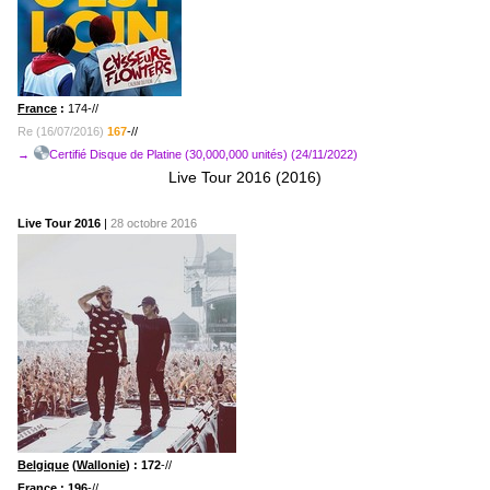
France
:
174-//
Re (16/07/2016)
167
-//
→
Certifié Disque de Platine (30,000,000 unités) (24/11/2022)
Live Tour 2016 (2016)
Live Tour 2016
|
28 octobre 2016
Belgique
(
Wallonie
) : 172
-//
France
: 196
-//