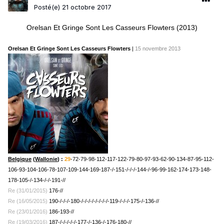
Posté(e)
21 octobre 2017
Orelsan Et Gringe Sont Les Casseurs Flowters (2013)
Orelsan Et Gringe Sont Les Casseurs Flowters
|
15 novembre 2013
Belgique
(
Wallonie
) :
29
-72-79-98-112-117-122-79-80-97-93-62-90-134-87-95-112-
106-93-104-106-78-107-109-144-169-187-/-151-/-/-/-144-/-96-
99-162-174-173-148-
178-105-/-134-/-/-191-//
Re (31/01/2015)
176-//
Re (16/05/2015)
190-/-/-/-180-/-/-/-/-/-/-/-/-1
19-/-/-/-175-/-136-//
Re (23/01/2016)
186-193-//
Re (19/03/2016)
187-/-/-/-/-/-177-/-136-/-176-180-//