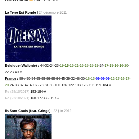
La Terre Est Ronde
|
24 décembre 2011
Belgique
(
Wallonie
) :
44-32-24-23-
19-
15
-16-21-16-18-18-19
-24-
17-19-16-16-20
-
22-23-40-//
France
:
99-/-90-94-65-68-66-68-64-45-39-32-46-30-
16-13
-
09
-
09
-
09
-
12-17-16-17-
20
-24-33-37-47-49-65-73-81-85-100-126-122-133-176-193-199-
184-//
Re (28/10/2017)
153-184-//
Re (23/10/2021)
160-177-/-/-/-197-//
Ils Sont Cools (feat. Gringe)
|
22 juin 2012