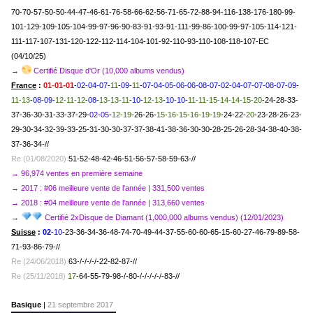
70-70-57-50-50-44-47-46-61-76-58-66-62-56-71-65-72-88-94-116-138-176-180-99-
101-129-109-105-104-99-97-96-90-83-91-93-91-111-99-86-100-99-97-105-114-121-
111-117-107-131-120-122-112-114-104-101-92-110-93-110-108-118-107-EC
(04/10/25)
→
Certifié Disque d'Or (10,000 albums vendus)
France
:
01
-
01-01
-
02-04-07
-
11
-
09
-
11
-
07-04-05-06-06-08-07-02-04-07-07-08-07-09
-
11-13
-
08-09
-
12-11-12
-
08
-
13-13-11
-
10
-
12-13
-
10-10
-
11-11-15-14-14-15-20
-24-28-33-
37-36-30-31-33-37-29-
02-05
-
12-19
-26-26-
15-16-15-16-19-19
-24-22-
20
-23-28-26-23-
29-30-34-32-39-33-25-31-30-30-37-37-38-41-38-36-30-30-28-25-26-28-34-38-40-38-
37-36-34-//
Re (01/08/2020)
51-52-48-42-46-51-56-57-58-59-63-//
→ 96,974 ventes en première semaine
→ 2017 : #06 meilleure vente de l'année | 331,500 ventes
→ 2018
: #04 meilleure vente de l'année | 313,660 ventes
→
Certifié 2xDisque de Diamant (1,000,000 albums vendus) (12/01/2023)
Suisse
:
02
-10
-23-36-34-36-48-74-70-49-44-37-55-60-60-65-15-60-27-46-79-89-58-
71-93-86-79-//
Re (24/06/2018)
63-/-/-/-/-22-82-87-//
Re (25/11/2018)
17
-64-55-79-98-/-80-/-/-/-/-/-83-//
Basique
|
21 septembre 2017