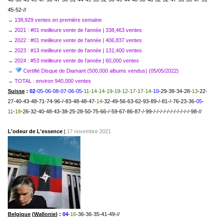
45-52-//
→ 138,929 ventes en première semaine
→ 2021 : #01 meilleure vente de l'année | 338,463 ventes
→ 2022
: #01 meilleure vente de l'année | 406,837 ventes
→ 2023
: #13 meilleure vente de l'année | 131,400 ventes
→ 2024
: #53 meilleure vente de l'année | 60,000 ventes
→
Certifié Disque de Diamant (500,000 albums vendus) (05/05/2022)
→ TOTAL : environ 940,000 ventes
Suisse
:
02
-05-06-08-07-06-05
-
11-14-14-19-19-12-17-17-14-
10
-29-38-34-28-
13
-22-
27-40-43-48-71-74-96-/-83-48-48-47-
14
-32-49-56-63-62-93-89-/-81-/-76-23-36-
05
-
11
-
18
-26-32-40-48-43-38-25-28-50-75-66-/-59-67-86-87-/-99-/-/-/-/-/-/-/-/-/-/-/-98-//
L'odeur de L'essence
|
17 novembre 2021
Belgique
(
Wallonie
) :
04
-
16
-36-36-35-41-49-//