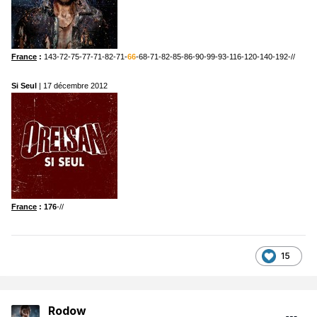
France
:
143-72-75-77-71-82-71-
66
-68-71-82-85-86-90-99-93-116-120-140-192-//
Si Seul
| 17 décembre 2012
France
: 176
-//
15
Rodow