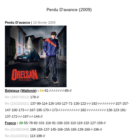
Perdu D'avance (2009)
Perdu D'avance
|
16 février 2009
Belgique
(
Wallonie
) :
64
-81-/-/-/-/-/-/-/-89-//
Re (28/07/2012)
178-//
Re (23/10/2021)
137-99-114-126-143-127-71-130-122-/-/-192-/-/-/-/-/-/-/-/-107-157-
147-100-173-/-/-167-195-170-/-173-/-/-/-/-/-/-/-/-/-/-182-/-/-/-/-/-/-/-/-/-136-123-181-
137-172-/-/-197-/-/-144-//
France
:
20
-55-78-82-101-116-91-106-102-110-119-132-127-159-//
Re (01/08/2009)
198-155-137-145-166-155-165-139-160-/-196-//
Re (01/10/2011)
113-188-//