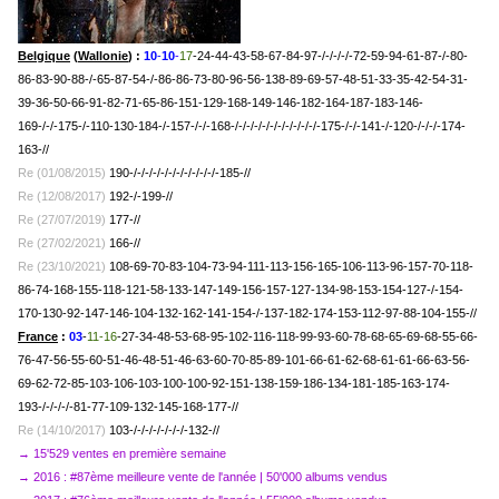
Belgique
(
Wallonie
) :
10
-
10
-
17
-24-44-43-58-67-84-97-/-/-/-/-72-59-94-61-87-/-80-
86-83-90-88-/-65-87-54-/-86-86-73-80-96-56-138-89-69-57-48-
51-33-35-42-54-31-
39-36-50-66-91-82-71-65-86-151-129-168-149-146-182-164-187-183-146-
169-/-/-175-/-110-130-184-/-157-/-/-168-/-/-/-/-/-/-/-/-/-/-/-
175-/-/-141-/-120-/-/-/-174-
163-//
Re (01/08/2015)
190-/-/-/-/-/-/-/-/-/-/-/-185-//
Re (12/08/2017)
192-/-199-//
Re (27/07/2019)
177-//
Re (27/02/2021)
166-//
Re (23/10/2021)
108-69-70-83-104-73-94-111-113-156-165-106-113-96-157-70-118-
86-74-168-155-118-121-58-133-147-149-156-157-127-134-98-153-154-127-/-154-
170-130-92-147-146-104-132-162-141-154-/-137-182-174-153-112-97-88-104-155-//
France
:
03
-
11-16
-27-34-48-53-68-95-102-116-118-99-93-60-78-68-65-69-68-55-66-
76-47-56-55-60-51-46-48-51-46-63-60-70-85-89-101-66-61-62-
68-61-61-66-63-56-
69-62-72-85-103-106-103-100-100-92-151-138-159-186-134-181-185-163-174-
193-/-/-/-/-
81-77-109-132-145-168-177-//
Re (14/10/2017)
103-/-/-/-/-/-/-/-132-//
→ 15'529 ventes en première semaine
→ 2016 : #87ème meilleure vente de l'année | 50'000 albums vendus