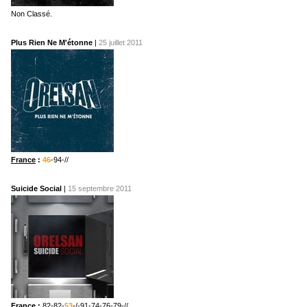
Non Classé.
Plus Rien Ne M'étonne
|
25 juillet 2011
France
:
46
-94-//
Suicide Social
|
15 septembre 2011
France
:
82-82-
53
-/-91-74-76-79-//