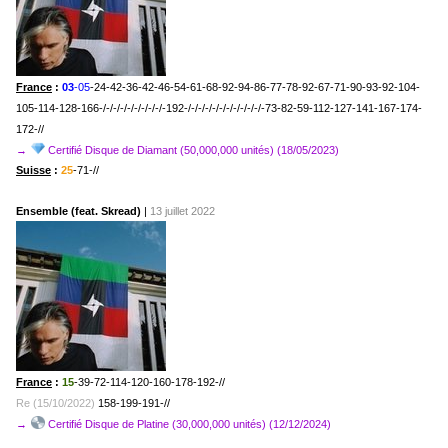
France
:
03
-05
-24-42-36-42-46-54-61-68-92-94-86-77-78-92-67-71-90-93-92-104-
105-114-128-166-/-/-/-/-/-/-/-/-/-192-/-/-/-/-/-/-/-/-/-/-/-73-82-59-112-127-141-167-174-
172-//
→
Certifié Disque de Diamant (50,000,000 unités) (18/05/2023)
Suisse
:
25
-71-//
Ensemble (feat. Skread)
|
13 juillet 2022
France
:
15
-39-72-114-120-160-178-192-//
Re (15/10/2022)
158-199-191-//
→
Certifié Disque de Platine (30,000,000
unités
) (12/12/2024)