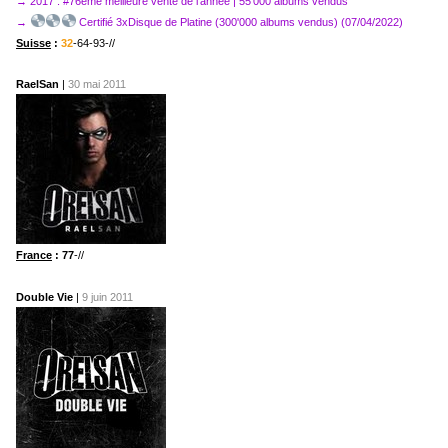
→ 2017 : #76ème meilleure vente de l'année | 55'000 albums vendus
→
Certifié 3xDisque de Platine (300'000 albums vendus) (07/04/2022)
Suisse
:
32
-64-93-//
RaelSan
|
30 mai 2011
France
: 77
-//
Double Vie
|
9 juin 2011