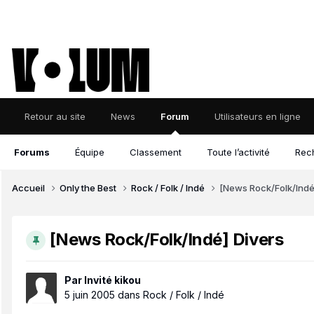
Retour au site
News
Forum
Utilisateurs en ligne
Forums
Équipe
Classement
Toute l’activité
Rec
Accueil
Only the Best
Rock / Folk / Indé
[News Rock/Folk/Indé
[News Rock/Folk/Indé] Divers
Par Invité kikou
5 juin 2005
dans
Rock / Folk / Indé