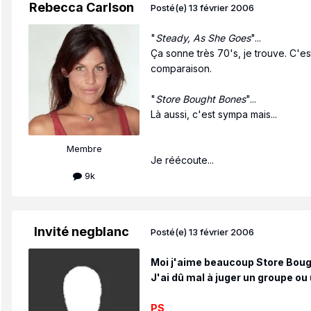
Rebecca Carlson
Posté(e)
13 février 2006
"
Steady, As She Goes
"...
Ça sonne très 70's, je trouve. C'
comparaison.
"
Store Bought Bones
"...
Là aussi, c'est sympa mais...
Membre
Je réécoute...
9k
Invité negblanc
Posté(e)
13 février 2006
Moi j'aime beaucoup Store Bough
J'ai dû mal à juger un groupe ou
PS