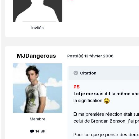
Invités
MJDangerous
Posté(e)
13 février 2006
Citation
PS
Lol je me suis dit la même chos
la signification
Et ma première réaction était sur
Membre
celui de Brendan Benson, j'ai p
14,8k
Pour ce que je pense des deux ti