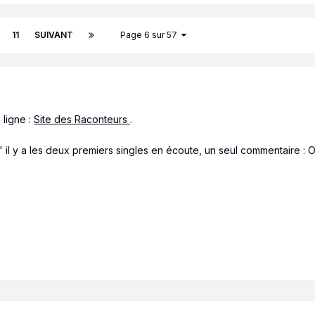
11
SUIVANT
Page 6 sur 57
 ligne :
Site des Raconteurs
.
il y a les deux premiers singles en écoute, un seul commentaire : Oh