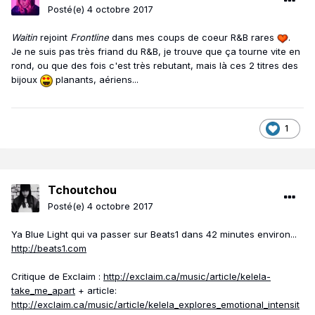
Posté(e)
4 octobre 2017
Waitin
rejoint
Frontline
dans mes coups de coeur R&B rares
.
Je ne suis pas très friand du R&B, je trouve que ça tourne vite en
rond, ou que des fois c'est très rebutant, mais là ces 2 titres des
bijoux
planants, aériens...
1
Tchoutchou
Posté(e)
4 octobre 2017
Ya Blue Light qui va passer sur Beats1 dans 42 minutes environ...
http://beats1.com
Critique de Exclaim :
http://exclaim.ca/music/article/kelela-
take_me_apart
+ article:
http://exclaim.ca/music/article/kelela_explores_emotional_intensit