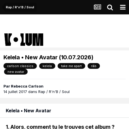
Rap / R'n'B / Soul
Kelela • New Avatar (10.07.2026)
carlson classics
kelela
take me apart
r&b
new avatar
Par
Rebecca Carlson
14 juillet 2017
dans
Rap / R'n'B / Soul
Kelela • New Avatar
1. Alors, comment tu le trouves cet album ?