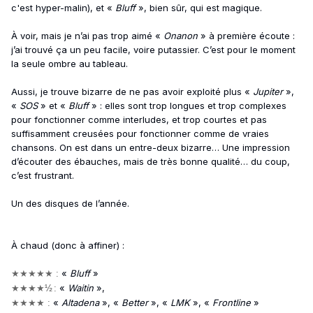
c'est hyper-malin), et «
Bluff
», bien sûr, qui est magique.
À voir, mais je n’ai pas trop aimé «
Onanon
» à première écoute :
j’ai trouvé ça un peu facile, voire putassier. C’est pour le moment
la seule ombre au tableau.
Aussi, je trouve bizarre de ne pas avoir exploité plus «
Jupiter
»,
«
SOS
» et «
Bluff
» : elles sont trop longues et trop complexes
pour fonctionner comme interludes, et trop courtes et pas
suffisamment creusées pour fonctionner comme de vraies
chansons. On est dans un entre-deux bizarre… Une impression
d’écouter des ébauches, mais de très bonne qualité… du coup,
c’est frustrant.
Un des disques de l’année.
À chaud (donc à affiner) :
«
Bluff
»
★
★
★
★
★ :
«
Waitin
»,
★
★
★
★
½
:
«
Altadena
»,
«
Better
»,
«
LMK
»,
«
Frontline
»
★
★
★
★ :