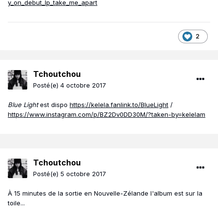
y_on_debut_lp_take_me_apart
2
Tchoutchou
Posté(e)
4 octobre 2017
Blue Light
est dispo
https://kelela.fanlink.to/BlueLight
/
https://www.instagram.com/p/BZ2Dv0DD30M/?taken-by=kelelam
Tchoutchou
Posté(e)
5 octobre 2017
À 15 minutes de la sortie en Nouvelle-Zélande l'album est sur la
toile...