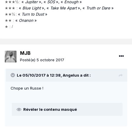
«
Jupiter
», «
SOS
»,
«
Enough
»
★
★
★
½
:
«
Blue Light
», «
Take Me Apart
», «
Truth or Dare
»
★
★
★ :
«
Turn to Dust
»
★
★
½
:
«
Onanon
»
★
★ :
★ : /
MJB
Posté(e)
5 octobre 2017
Le 05/10/2017 à 12:38, Angelus a dit :
Chope un Russe !
Révéler le contenu masqué