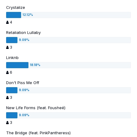
Crystalize
4
Retaliation Lullaby
3
Linknb
6
Don't Piss Me Off
3
New Life Forms (feat. Fousheé)
3
The Bridge (feat. PinkPantheress)