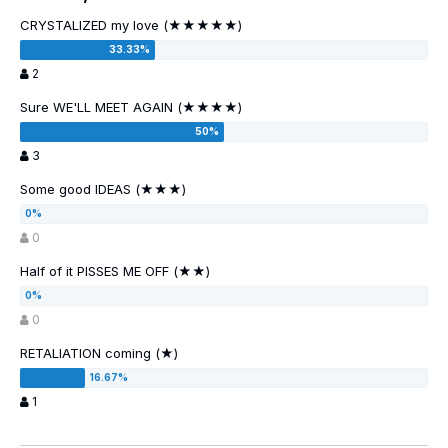
CRYSTALIZED my love (★★★★★)
2
Sure WE'LL MEET AGAIN (★★★★)
3
Some good IDEAS (★★★)
0
Half of it PISSES ME OFF (★★)
0
RETALIATION coming (★)
1