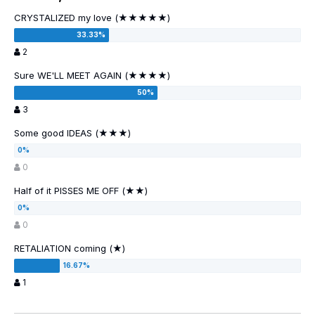
CRYSTALIZED my love (★★★★★)
2
Sure WE'LL MEET AGAIN (★★★★)
3
Some good IDEAS (★★★)
0
Half of it PISSES ME OFF (★★)
0
RETALIATION coming (★)
1