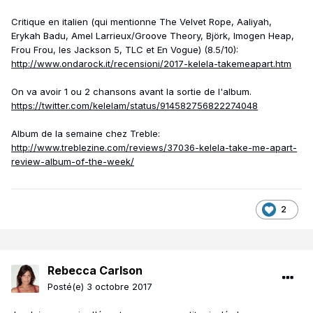
Critique en italien (qui mentionne The Velvet Rope, Aaliyah,
Erykah Badu, Amel Larrieux/Groove Theory, Björk, Imogen Heap,
Frou Frou, les Jackson 5, TLC et En Vogue) (8.5/10):
http://www.ondarock.it/recensioni/2017-kelela-takemeapart.htm
On va avoir 1 ou 2 chansons avant la sortie de l'album.
https://twitter.com/kelelam/status/914582756822274048
Album de la semaine chez Treble:
http://www.treblezine.com/reviews/37036-kelela-take-me-apart-
review-album-of-the-week/
2
Rebecca Carlson
Posté(e)
3 octobre 2017