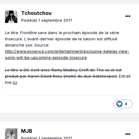
Tchoutchou
Posté(e)
1 septembre 2017
Le titre
Frontline
sera dans le prochain épisode de la série
Insecure. L'avant-dernier épisode de la saison est diffusé
dimanche soir. Source:
http://www.essence.com/entertainment/exclusive-kelelas-new-
song-will-be-upcoming-episode-insecure
Le titre a été écrit avec Romy Madley-Croft de The xx et est
produit par Aaron David Ross (moitié du duo Gatekeeper).
Extrait
live
ici
.
4
MJB
Posté(e)
1 septembre 2017