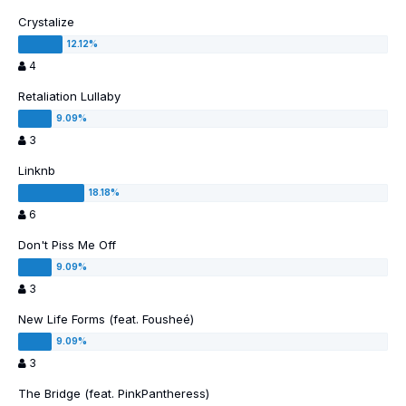
Crystalize
4
Retaliation Lullaby
3
Linknb
6
Don't Piss Me Off
3
New Life Forms (feat. Fousheé)
3
The Bridge (feat. PinkPantheress)