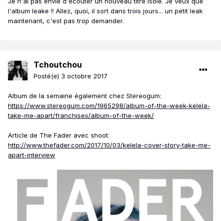
Je n'ai pas envie d'écouter un nouveau titre isolé. Je veux que
l'album leake !! Allez, quoi, il sort dans trois jours... un petit leak
maintenant, c'est pas trop demander.
Tchoutchou
Posté(e)
3 octobre 2017
Album de la semaine également chez Stereogum:
https://www.stereogum.com/1965298/album-of-the-week-kelela-
take-me-apart/franchises/album-of-the-week/
Article de The Fader avec shoot:
http://www.thefader.com/2017/10/03/kelela-cover-story-take-me-
apart-interview