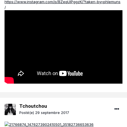
https://www.instagram.com/p/BZeqUlPggzK/?taken-by=phlemuns
/
Tchoutchou
Posté(e)
29 septembre 2017