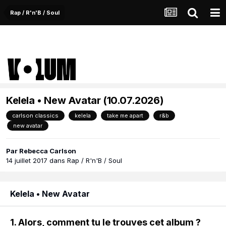
Rap / R'n'B / Soul
Kelela • New Avatar (10.07.2026)
carlson classics
kelela
take me apart
r&b
new avatar
Par
Rebecca Carlson
14 juillet 2017
dans
Rap / R'n'B / Soul
Kelela • New Avatar
1. Alors, comment tu le trouves cet album ?