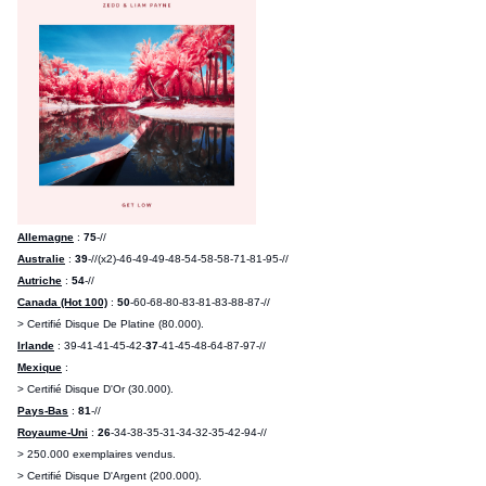
Allemagne
:
75
-//
Australie
:
39
-//(x2)-46-49-49-
48-54-58-58-71-81-95-//
Autriche
:
54
-//
Canada (Hot 100)
:
50
-60-68-80-83-81-83-88-87-//
> Certifié Disque De Platine (80.000).
Irlande
: 39-41-41-45-42-
37
-41-45-48-64-87-97-//
Mexique
:
> Certifié Disque D'Or (30.000).
Pays-Bas
:
81
-//
Royaume-Uni
:
26
-34-38-35-31-34-32-35-42-94-//
> 250.000 exemplaires vendus.
> Certifié Disque D'Argent (200.000).