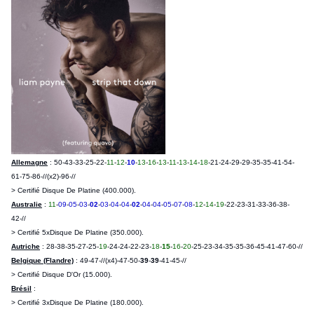
Allemagne
: 50-43-33-25-22-
11
-
12
-
10
-
13
-
16
-
13
-
11
-
13
-
14
-
18
-21-24-29-29-35-35-41-54-
61-75-86-//(x2)-96-//
> Certifié Disque De Platine (400.000).
Australie
:
11
-
09
-
05
-
03
-
02
-
03
-
04
-
04
-
02
-
04
-
04
-
05
-
07
-
08
-
12
-
14
-
19
-22-23-31-33-36-38-
42-//
> Certifié 5xDisque De Platine (350.000).
Autriche
: 28-38-35-27-25-
19
-24-24-22-23-
18
-
15
-
16
-
20
-25-23-34-35-35-36-45-41-47-60-//
Belgique (Flandre)
: 49-47-//(x4)-47-50-
39
-
39
-41-45-//
> Certifié Disque D'Or (15.000).
Brésil
:
> Certifié 3xDisque De Platine (180.000).