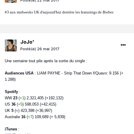
Posté(e)
22 mai 2017
#3 aux midweeks UK d'aujourd'hui derrière les featurings de Bieber.
JoJo'
Posté(e)
26 mai 2017
Une semaine tout pile après la sortie du single :
Audiences USA
: LIAM PAYNE - Strip That Down f/Quavo: 9.156 (+
1.288)
Spotify
:
WW
23
(
+1
) 2,321,405 (+192,132)
US
36
(
+5
) 598,053 (+42,415)
UK
5
(=) 423,398 (+36,997)
Australie
16
(
+7
) 109,689 (+ 5,839)
iTunes
: