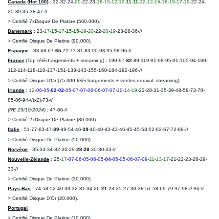
Canada (Hot 100)
: 32-32-24-
20
-22-23-
18
-
15
-
12
-
12
-
11
-
11
-
12
-
12
-
16
-
18
-
19
-
17
-
19
-22-24-
25-30-35-38-47-//
> Certifié 7xDisque De Platine (560.000).
Danemark
: 23-
17
-
15
-
17
-
15
-
15
-
19
-
20
-22-
20
-
19
-23-28-36-//
> Certifié Disque De Platine (90.000).
Espagne
: 83-68-67-
65
-72-77-
81-83-90-93-95-98-96-//
France
(Top téléchargements + streaming) : 190-97-
82
-89-119-91-98-95-91-105-94-100-
112-114-118-110-
137-151-133-143-155-160-184-192-196-//
> Certifié Disque D'Or (75.000 téléchargements + ventes equival. streaming).
Irlande
:
12
-
06
-
05
-
02
-
02
-
05
-
07
-
07
-
06
-
06
-
07
-
07
-
10
-
14
-
19
-23-28-31-35-39-48-58-73-70-
85-86-94-//(x2)-73-//
(RE 25/10/2024)
: 47-86-//
> Certifié 2xDisque De Platine (30.000).
Italie
: 51-77-63-47-
39
-49-54-46-
39
-40-40-43-
43-46-45-45-53-52-62-67-72-88-//
> Certifié Disque De Platine (50.000).
Norvège
: 35-33-34-32-30-29-
28
-
28
-30-30-33-//
Nouvelle-Zélande
: 25-
17
-
07
-
06
-
05
-
06
-
05
-
04
-
05
-
05
-
06
-
07
-
09
-
11
-
13
-
17
-21-22-23-26-29-
33-//
> Certifié Disque De Platine (30.000).
Pays-Bas
: 74-58-52-40-33-32-31-34-26-
21
-23-25-27-
30-38-51-58-69-79-97-98-//-96-//
> Certifié Disque D'Or (20.000).
Portugal
:
> Certifié Disque De Platine (10.000).