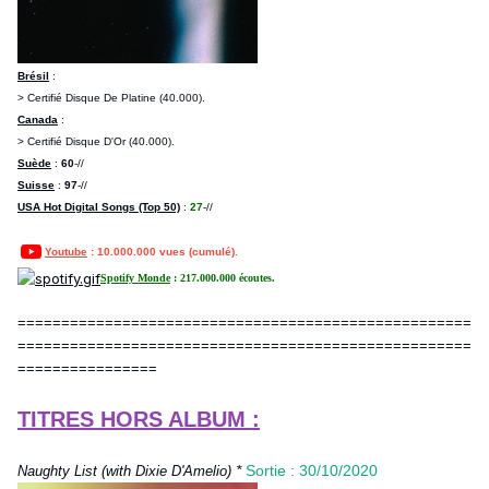
Brésil
:
> Certifié Disque De Platine (40.000).
Canada
:
> Certifié Disque D'Or (40.000).
Suède
:
60
-//
Suisse
:
97
-//
USA Hot Digital Songs (Top 50)
:
27
-//
Youtube
: 10.000.000 vues (cumulé).
Spotify Monde
: 217.000.000 écoutes.
====================================================
====================================================
================
TITRES HORS ALBUM :
*
Sortie : 30/10/2020
Naughty List (with Dixie D'Amelio)