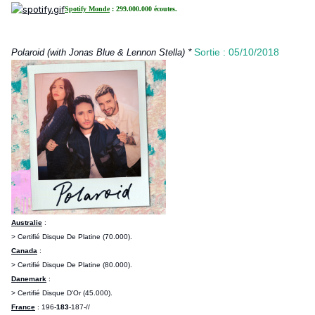
Spotify Monde
: 299.000.000 écoutes.
*
Sortie : 05/10/2018
Polaroid (with Jonas Blue & Lennon Stella)
Australie
:
> Certifié Disque De Platine (70.000).
Canada
:
> Certifié Disque De Platine (80.000).
Danemark
:
> Certifié Disque D'Or (45.000).
France
: 196-
183
-187-//