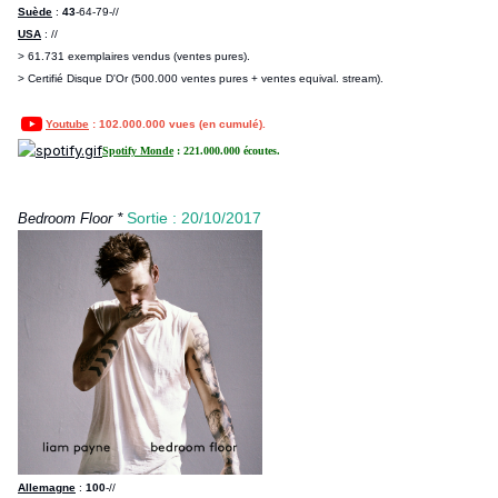
Suède
:
43
-64-79-//
USA
: //
> 61.731 exemplaires vendus (ventes pures).
> Certifié Disque D'Or (500.000 ventes pures + ventes equival. stream).
Youtube
: 102.000.000 vues (en cumulé).
Spotify Monde
: 221.000.000 écoutes.
*
Sortie : 20/10/2017
Bedroom Floor
Allemagne
:
100
-//