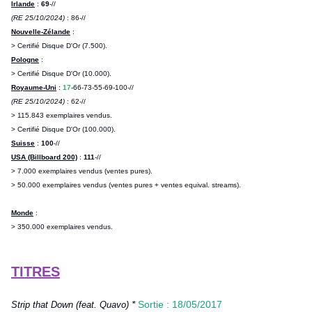
Irlande
:
69
-//
(RE 25/10/2024)
: 86-//
Nouvelle-Zélande
:
> Certifié Disque D'Or (7.500).
Pologne
:
> Certifié Disque D'Or (10.000).
Royaume-Uni
:
17
-66-73-55-69-100-//
(RE 25/10/2024)
: 62-//
> 115.843 exemplaires vendus.
> Certifié Disque D'Or (100.000).
Suisse
:
100
-//
USA (Billboard 200)
:
111
-//
> 7.000 exemplaires vendus (ventes pures).
> 50.000 exemplaires vendus (ventes pures + ventes equival. streams).
Monde
:
> 350.000 exemplaires vendus.
TITRES
*
Sortie : 18/05/2017
Strip that Down (feat. Quavo)