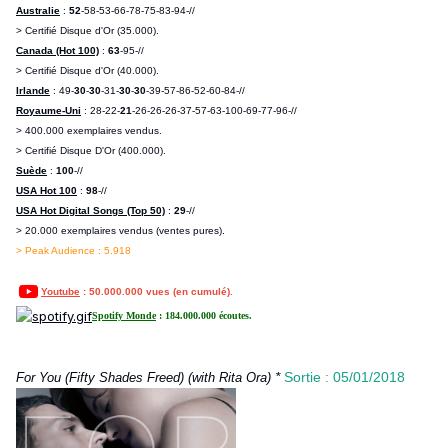
Australie
:
52
-58-53-66-78-75-83-94-//
> Certifié Disque d'Or (35.000).
Canada (Hot 100)
:
63
-95-//
> Certifié Disque d'Or (40.000).
Irlande
: 49-
30
-
30
-31-
30
-
30
-39-57-86-52-60-84-//
Royaume-Uni
: 28-22-
21
-26-26-26-37-57-63-100-69-77-96-//
> 400.000 exemplaires vendus.
> Certifié Disque D'Or (400.000).
Suède
:
100
-//
USA Hot 100
:
98
-//
USA Hot Digital Songs (Top 50)
:
29
-//
> 20.000 exemplaires vendus (ventes pures).
> Peak Audience : 5.918
Youtube
: 50.000.000 vues (en cumulé).
Spotify Monde
: 184.000.000 écoutes.
*
Sortie : 05/01/2018
For You (Fifty Shades Freed) (with Rita Ora)