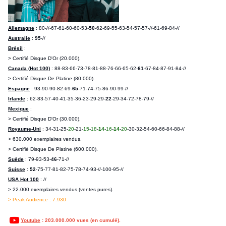
Allemagne
: 80-//-67-61-60-60-53-
50
-62-69
-55-63-54-57-57-//-61-69-84-//
Australie
:
95
-//
Brésil
:
> Certifié Disque D'Or (20.000).
Canada (Hot 100)
: 88-83-66-73-78-
81-88-76-66-65-62-
61
-67-84-87-91-84-//
> Certifié Disque De Platine (80.000).
Espagne
: 93-90-90-82-69-
65
-71-74-75-86-90-99-//
Irlande
: 62-83-57-40-41-35-36-23-29-29-
22
-29-34-72-78-79-//
Mexique
:
> Certifié Disque D'Or (30.000).
Royaume-Uni
: 34-31-25-
20
-21-
15
-
18
-
14
-
16
-
14
-
20
-30-32-54-60-66-84-88-//
> 630.000 exemplaires vendus.
> Certifié Disque De Platine (600.000).
Suède
: 79-93-53-
46
-71-//
Suisse
:
52
-75-77-81-82-75-78
-7 4-93-//-100-9 5-/ /
USA Hot 100
: //
> 22.000 exemplaires vendus (ventes pures).
> Peak Audience : 7.930
Youtube
: 203.000.000 vues (en cumulé).