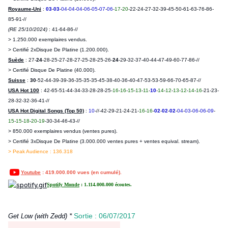
Royaume-Uni
:
03
-
03
-
04
-
04
-
04
-
06
-
05
-
07
-
06
-
17
-
20
-22-24-27-32-39-45-50-61-63-76-86-
85-91-//
(RE 25/10/2024)
: 41-64-86-//
> 1.250.000 exemplaires vendus.
> Certifié 2xDisque De Platine (1.200.000).
Suède
: 27-
24
-28-25-27-28-27-25-28-25-26-
24
-29-32-37-40-44-47-49-60-77-86-//
> Certifié Disque De Platine (40.000).
Suisse
:
30
-52-44-39-39-36-35-35-35-45-38-40-36-40-47-53-53-59-66-70-65-87-//
USA Hot 100
: 42-65-51-44-34-33-28-28-25-
16
-
16
-
15
-
13
-
11
-
10
-
14
-
12
-
13
-
12
-
14
-
16
-21-23-
28
-
32-32-36-41-//
USA Hot Digital Songs (Top 50)
:
10
-//-42-29-21-24-21-
16
-
16
-
02
-
02
-
02
-
04
-
03
-
06
-
06
-
09
-
15
-
15
-
18
-
20
-
19
-30-34-46-43-//
> 850.000 exemplaires vendus (ventes pures).
> Certifié 3xDisque De Platine (3.000.000 ventes pures + ventes equival. stream).
> Peak Audience : 136.318
Youtube
: 419.000.000 vues (en cumulé).
Spotify Monde
: 1.114.000.000 écoutes.
*
Sortie : 06/07/2017
Get Low (with Zedd)