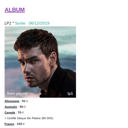
ALBUM
Sortie : 06/12/2019
LP1 *
Allemagne
:
91
-//
Australie
:
50
-//
Canada
:
70
-//
> Certifié Disque De Platine (80.000).
France
:
153
-//