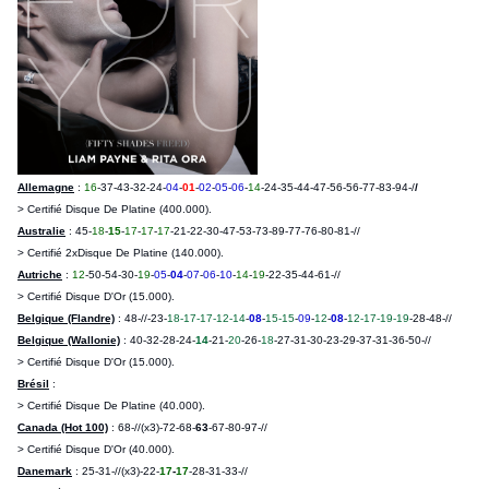
Allemagne
:
16
-37-43-32-24-
04
-
01
-
02
-
05
-
06
-
14
-24-35-44
-
47-56-56-77-83-94-/
/
> Certifié Disque De Platine (400.000).
Australie
: 45-
18
-
15
-
17
-
17
-
17
-21-22-30-47
-
53-73-89-77-76-80-81-//
> Certifié 2xDisque De Platine (140.000).
Autriche
:
12
-50-54-30-
19
-
05
-
04
-
07
-
06
-
10
-
14
-
19
-22-35-44-61-//
> Certifié Disque D'Or (15.000).
Belgique (Flandre)
:
48-//-23-
18-17-17-12-14
-
08
-
15-15
-
09
-
12
-
08
-
12-17-19-19
-28-48-//
Belgique (Wallonie)
:
40-32-28-24-
14
-21-
20
-26-
18
-27-31-30-23-29-37-31-36-50-//
> Certifié Disque D'Or (15.000).
Brésil
:
> Certifié Disque De Platine (40.000).
Canada (Hot 100)
: 68-//(x3)-72-68-
63
-67-80-97-//
> Certifié Disque D'Or (40.000).
Danemark
: 25-31-//(x3)-22-
17
-
17
-28-31-33-//