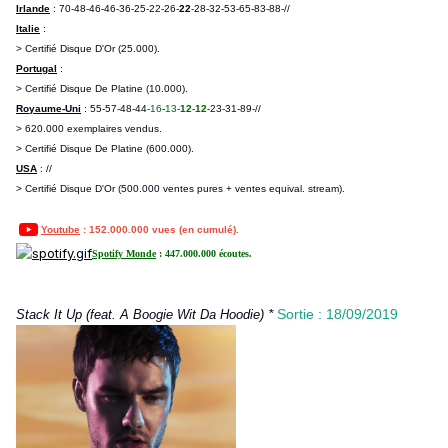
Irlande
: 70-48-46-46-36-25-22-26-
22
-28-32-53-65-83-88-//
Italie
:
> Certifié Disque D'Or (25.000).
Portugal
:
> Certifié Disque De Platine (10.000).
Royaume-Uni
: 55-57-48-44-
16
-
13
-
12
-
12
-23-31-89-//
> 620.000 exemplaires vendus.
> Certifié Disque De Platine (600.000).
USA
: //
> Certifié Disque D'Or (500.000 ventes pures + ventes equival. stream).
Youtube
: 152.000.000 vues (en cumulé).
Spotify Monde
: 447.000.000 écoutes.
*
Sortie : 18/09/2019
Stack It Up (feat.
A Boogie Wit Da Hoodie
)