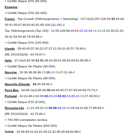
> Certifié Disque D'Or (45.000).
Espagne
:
> Certifié Disque D'Or (30.000).
France
:
Top Cumulé (Téléchargements + Streaming)
: 127-//(x2)-197-128-35-
33
-43-46-
55-51-56-67-66-63-82-81-95-100-111-191-//
Top Téléchargements
(Top 100)
:
10
-55-108-68-
09
-
01
-
02
-
04
-
09
-
14
-
14
-
18
-25-29-22-33-
45-41-54-54-46-76-55-86-//
> Certifié Disque D'Or (100.000)
Irlande
: 38-40-45-37-30-22-
17
-
17
-21-26-31-45-57-76-90-//
(RE 25/10/2024)
: 43-76-97-//
Italie
: 37-//(x2)-92-38-
31
-
31
-38
-43-48-51-48-53-69-91-86-95-//
> Certifié Disque De Platine (50.000).
Norvège
:
32-36-38-36-36-
15
-
10
-
16-19
-27-31-34-//
> Certifié Disque De Platine (60.000).
Nouvelle-Zélande
:
34
-35-35-40-//
Pays-Bas
: 94-86-//(x2)-95-36
-
35
-48-40-40-57-67-95-64-69-75-70-//
Portugal
: 42-24-49-//-32-
08-
02
-03-03-
02-02
-03-08-10
-
16
-27-39-50-//
> Certifié Disque D'Or (5.000).
Royaume-Uni
:
11
-21-29-23-
18
-
08
-
08
-
09
-
10
-
16
-29-34-41-66-77-98-85-//
(RE 25/10/2024)
: 43-75-90-//
> 700.000 exemplaires vendus.
> Certifié Disque De Platine (600.000).
Suède
: 32-36-45-41-43-22-
15
-21-32-38-39-49-82-98-//