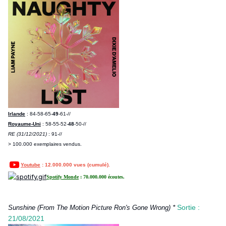
Irlande
: 84-58-65-
49
-61-//
Royaume-Uni
: 58-55-52-
48
-50-//
RE (31/12/2021)
: 91-//
> 100.000 exemplaires vendus.
Youtube
: 12.000.000 vues (cumulé).
Spotify Monde
: 70.000.000 écoutes.
*
Sortie :
Sunshine (From The Motion Picture Ron's Gone Wrong)
21/08/2021