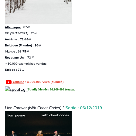
Allemagne
: 87-//
RE (31/12/2021)
:
75
-//
Autriche
:
71
-74-//
Belgique (Flandre)
:
30
-//
Irlande
: 98-
75
-//
Royaume-Uni
:
73
-//
> 30.000 exemplaires vendus.
Suisse
:
76
-//
Youtube
: 4.000.000 vues (cumulé).
Spotify Monde
: 99.000.000 écoutes.
*
Sortie : 06/12/2019
Live Forever (with Cheat Codes)