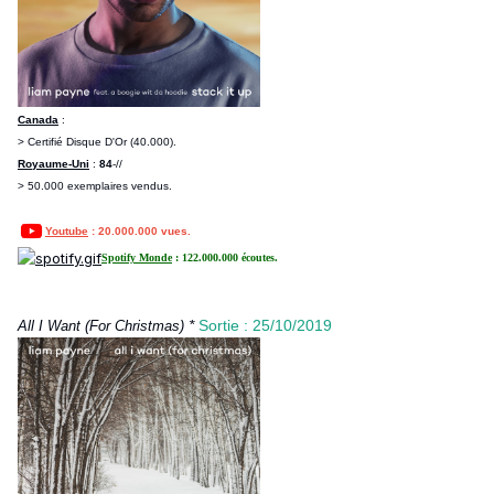
Canada
:
> Certifié Disque D'Or (40.000).
Royaume-Uni
:
84
-//
> 50.000 exemplaires vendus.
Youtube
: 20.000.000 vues.
Spotify Monde
: 122.000.000 écoutes.
*
Sortie : 25/10/2019
All I Want (For Christmas)