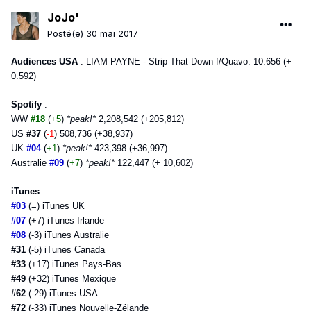
JoJo'
Posté(e)
30 mai 2017
Audiences USA
: LIAM PAYNE - Strip That Down f/Quavo: 10.656 (+
0.592)
Spotify
:
WW
#18
(
+5
)
*peak!*
2,208,542 (+205,812)
US
#37
(
-1
) 508,736 (+38,937)
UK
#04
(
+1
)
*peak!*
423,398 (+36,997)
Australie
#
09
(
+7
)
*peak!*
122,447 (+ 10,602)
iTunes
:
#03
(=) iTunes UK
#07
(+7) iTunes Irlande
#08
(-3) iTunes Australie
#31
(-5) iTunes Canada
#33
(+17) iTunes Pays-Bas
#49
(+32) iTunes Mexique
#62
(-29) iTunes USA
#72
(-33) iTunes Nouvelle-Zélande