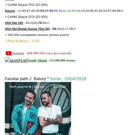
> Certifié Disque D'Or (20.000).
Suisse
:
14
-40-67-40-28-
03
-
05
-
03
-
05
-
10
-
11
-
14
-
16
-
19
-
19
-33-38-41-40-52-67-96-88-//
> Certifié Disque D'Or (20.000).
USA Hot 100
: 82-//(x2)-
76
-92-//
USA Hot Digital Songs (Top 50)
:
08
-//(x2)-
17
-39-//
> 100.000 exemplaires vendus (ventes pures).
> Peak Audience : 3.183
Youtube
: 458.000.000 vues (en cumulé).
Spotify Monde
: 555.000.000 écoutes.
*
Sortie : 20/04/2018
Familiar (with J. Balvin)