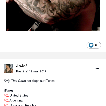
6
JoJo'
Posté(e)
19 mai 2017
Strip That Down
est dispo sur iTunes :
iTunes:
#01
United States
#01
Argentina
#01
Dominican Republic