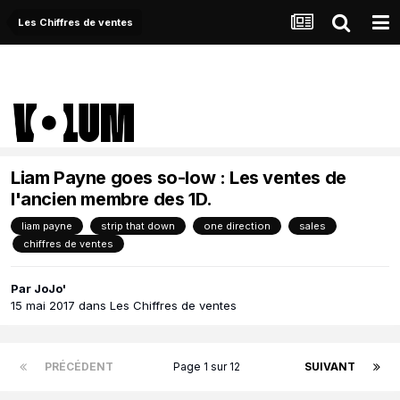
Les Chiffres de ventes
Liam Payne goes so-low : Les ventes de
l'ancien membre des 1D.
liam payne
strip that down
one direction
sales
chiffres de ventes
Par
JoJo'
15 mai 2017
dans
Les Chiffres de ventes
PRÉCÉDENT
Page 1 sur 12
SUIVANT