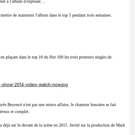
et à l'album d'exploser....
ermettre de maintenir l'album dans le top 5 pendant trois semaines.
!
rt en plaçant dans le top 10 du Hot 100 les trois premiers singles de
me-show-2014-video-watch-now.jpg
ès Beyoncé n'est pas une mince affaire, le chanteur hawaïen se fait
néreux et complet.
a déjà sur le devant de la scène en 2015. Invité sur la production de Mark