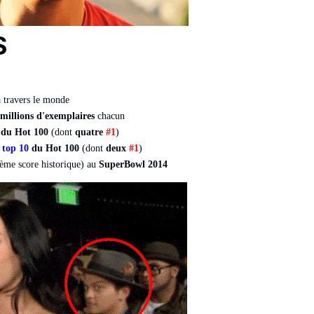
S
 travers le monde
 millions d'exemplaires
chacun
du Hot 100
(dont
quatre
#1
)
e
top 10
du Hot 100
(dont
deux
#1
)
2ème score historique) au
SuperBowl 2014