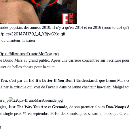
randes popstars des années 2010. Il n'y a qu'en 2014 et en 2016 (soon to do) qu'i
3/pics/3201474179_1_4_Y8jviGXq.gif
re du chanteur hawaïen
e Bruno Mars au grand public. Après une carrière concentrée sur l'écriture pour 
er de belles choses pour la suite...
 You,
c'est par un EP,
It's Better If You Don't Understand
, que Bruno Mars co
lué par la critique qui voit de l'avenir dans ce jeune chanteur hawaïen; Malgré
ngles,
Just The Way You Are
et
Grenade
, de son premier album
Doo-Woops &
ad single peak #1 en septembre 2010, deux mois après sa sortie, alors que Grena