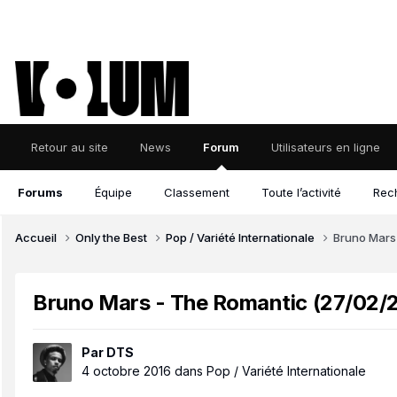
Retour au site
News
Forum
Utilisateurs en ligne
Forums
Équipe
Classement
Toute l’activité
Rec
Accueil
Only the Best
Pop / Variété Internationale
Bruno Mars 
Bruno Mars - The Romantic (27/02/202
Par
DTS
4 octobre 2016
dans
Pop / Variété Internationale