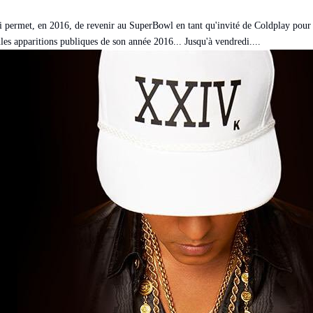
i permet, en 2016, de revenir au SuperBowl en tant qu'invité de Coldplay pour
es apparitions publiques de son année 2016... Jusqu'à vendredi....