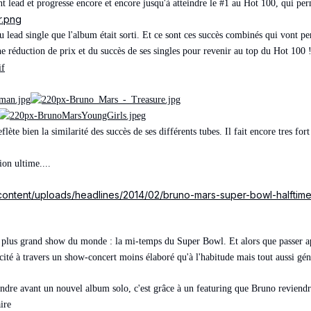
lead et progresse encore et encore jusqu'à atteindre le #1 au Hot 100, qui perm
 lead single que l'album était sorti. Et ce sont ces succès combinés qui vont p
ne réduction de prix et du succès de ses singles pour revenir au top du Hot 100 
eflète bien la similarité des succès de ses différents tubes. Il fait encore tres fo
ion ultime....
p-content/uploads/headlines/2014/02/bruno-mars-super-bowl-halfti
 plus grand show du monde : la mi-temps du Super Bowl. Et alors que passer apr
cité à travers un show-concert moins élaboré qu'à l'habitude mais tout aussi gé
tendre avant un nouvel album solo, c'est grâce à un featuring que Bruno reviendr
ire