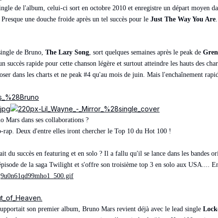
ngle de l'album, celui-ci sort en octobre 2010 et enregistre un départ moyen dan
Presque une douche froide après un tel succès pour le
Just The Way You Are
.
 single de Bruno,
The Lazy Song
, sort quelques semaines après le peak de
Gre
un succès rapide pour cette chanson légère et surtout atteindre les hauts des c
er dans les charts et ne peak #4 qu'au mois de juin. Mais l'enchaînement rapid
no Mars dans ses collaborations ?
p-rap. Deux d'entre elles iront chercher le Top 10 du Hot 100 !
 du succès en featuring et en solo ? Il a fallu qu'il se lance dans les bandes or
épisode de la saga Twilight et s'offre son troisième top 3 en solo aux USA.... 
e2j9u0n61qd99mho1_500.gif
 supportait son premier album, Bruno Mars revient déjà avec le lead single
Lock