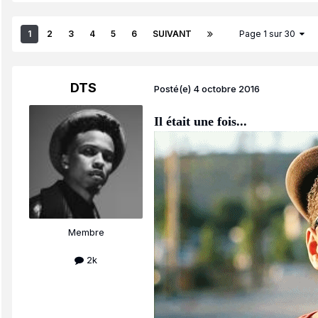
1
2
3
4
5
6
SUIVANT
Page 1 sur 30
DTS
Posté(e)
4 octobre 2016
Il était une fois...
Membre
2k