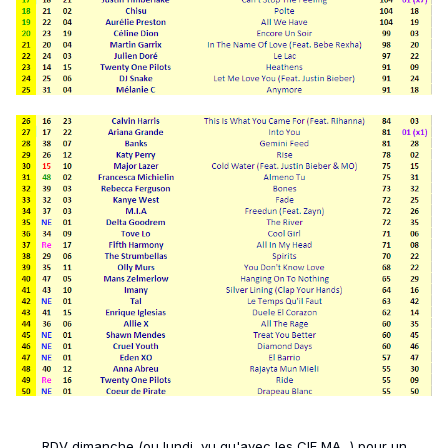
RDV dimanche (ou lundi, vu qu'avec les CIF MA...) pour un