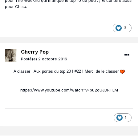
pour The Weeknd qui manque le top 10 de peu :') Et content aussi
pour Chisu.
3
Cherry Pop
Posté(e)
2 octobre 2016
A classer ! Aux portes du top 20 ! #22 ! Merci de le classer
https://www.youtube.com/watch?v=bu2qUJDRTLM
1