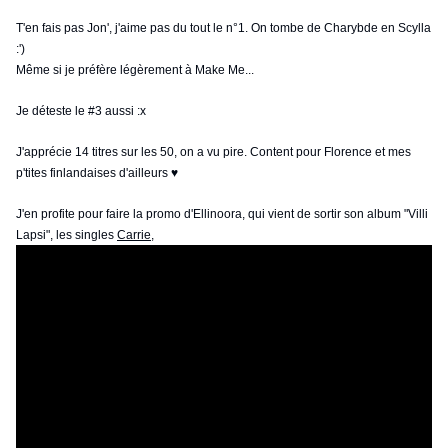
T'en fais pas Jon', j'aime pas du tout le n°1. On tombe de Charybde en Scylla
:')
Même si je préfère légèrement à Make Me...
Je déteste le #3 aussi :x
J'apprécie 14 titres sur les 50, on a vu pire. Content pour Florence et mes
p'tites finlandaises d'ailleurs ♥
J'en profite pour faire la promo d'Ellinoora, qui vient de sortir son album "Villi
Lapsi", les singles
Carrie
,