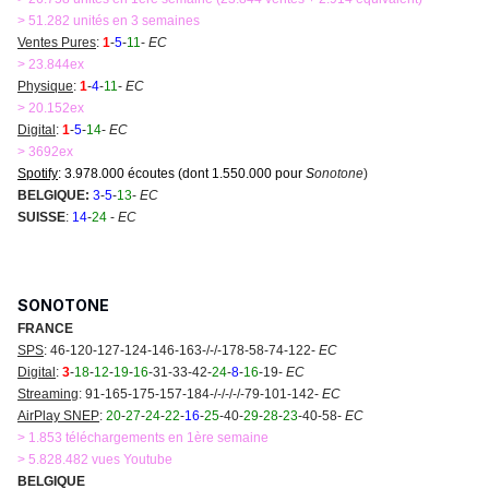
> 51.282 unités en 3 semaines
Ventes Pures
:
1
-
5
-
11
-
EC
> 23.844ex
Physique
:
1
-
4
-
11
-
EC
> 20.152ex
Digital
:
1
-
5
-
14
-
EC
> 3692ex
Spotify
: 3.978.000 écoutes (dont 1.550.000 pour
S
onotone
)
BELGIQUE:
3
-
5
-
13
-
EC
SUISSE
:
14
-
24
-
EC
SONOTONE
FRANCE
SPS
:
46-120-127-124-146-163-/-/-178-58-74-122-
EC
Digital
:
3
-
18
-
12
-
19
-
16
-31-33-42-
24
-
8
-
16
-19-
EC
Streaming
:
91-165-175-157-184-/-
/-/-/-79-101-142-
EC
AirPlay SNEP
:
20
-
27
-
24
-
22
-
16
-
25
-40-
29
-
28
-
23
-40-58-
EC
> 1.853 téléchargements en 1ère semaine
> 5.828.482 vues Youtube
BELGIQUE