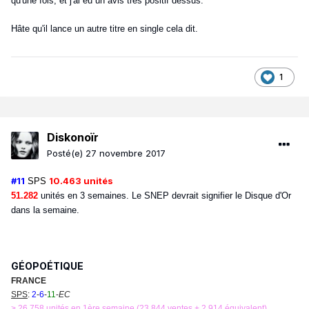
qu'une fois, et j'ai eu un avis très positif dessus.
Hâte qu'il lance un autre titre en single cela dit.
1
Diskonoïr
Posté(e)
27 novembre 2017
#11
10.463 unités
SPS
51.282
unités en 3 semaines. Le SNEP devrait signifier le Disque d'Or
dans la semaine.
GÉOPOÉTIQUE
FRANCE
SPS
:
2
-
6
-
11
-
EC
> 26.758 unités en 1ère semaine (23.844 ventes + 2.914 équivalent)