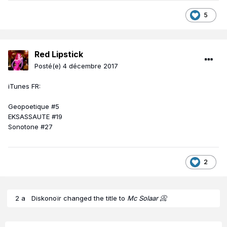
5
Red Lipstick
Posté(e)
4 décembre 2017
iTunes FR:
Geopoetique #5
EKSASSAUTE #19
Sonotone #27
2
2 a
Diskonoïr
changed the title to
Mc Solaar 📀