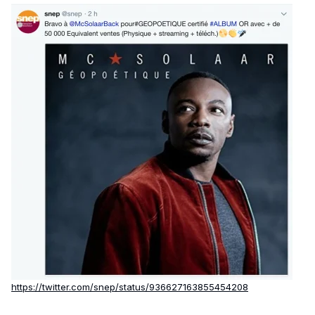
https://twitter.com/snep/status/936627163855454208