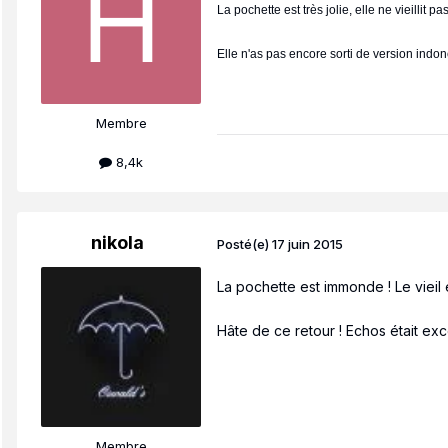
La pochette est très jolie, elle ne vieillit 
Elle n'as pas encore sorti de version indo
Membre
8,4k
nikola
Posté(e)
17 juin 2015
La pochette est immonde ! Le vieil 
Hâte de ce retour ! Echos était exce
Membre