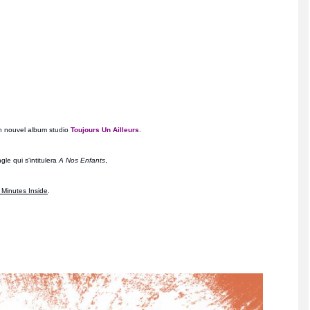
son nouvel album studio
Toujours Un Ailleurs
.
le qui s'intitulera
A Nos Enfants
,
 Minutes Inside
.