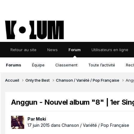
Retour au site
News
Forum
Utilisateurs en ligne
Forums
Équipe
Classement
Toute l’activité
Rec
Accueil
Only the Best
Chanson / Variété / Pop Française
Angg
Anggun - Nouvel album "8" | 1er Si
Par
Moki
17 juin 2015
dans
Chanson / Variété / Pop Française