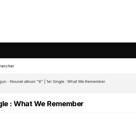
hercher
un - Nouvel album "8" | 1er Single : What We Remember
ngle : What We Remember