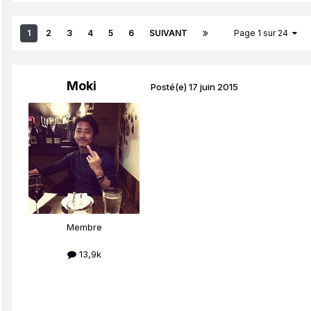
1
2
3
4
5
6
SUIVANT
Page 1 sur 24
Moki
Posté(e)
17 juin 2015
Membre
13,9k