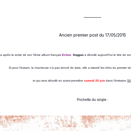
__________
Ancien premier post du 17/05/2015
s après la sortie de son 5ème album français
Echos
,
Anggun
a dévoilé aujourd'hui le titre de 
Si pour l'instant, la chanteuse n'a pas donné de date, elle a tweeté les infos du premier sing
et qui sera dévoilé en avant-première
samedi 20 juin
dans l'émission
50
Pochette du single :