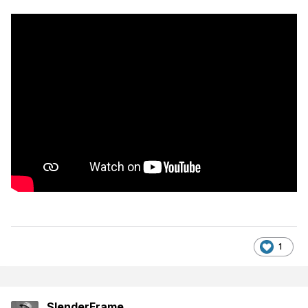
1
SlenderFrame