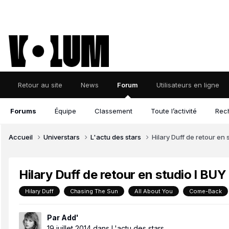
Retour au site
News
Forum
Utilisateurs en ligne
Forums
Équipe
Classement
Toute l’activité
Rec
Accueil
Universtars
L'actu des stars
Hilary Duff de retour en 
Hilary Duff de retour en studio l BUY
Hilary Duff
Chasing The Sun
All About You
Come-Back
Par
Add'
19 juillet 2014
dans
L'actu des stars