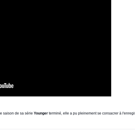
e saison de sa série
Younger
terminé, elle a pu pleinement se consacrer à l'enregis