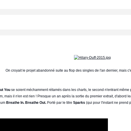
On croyait le projet abandonné suite au flop des singles de l'an dernier, mais c'est
ut You
se soient méchamment rétamés dans les charts, le second n'entrant même pas
ais il n'en est rien ! Presque un an après la sortie du premier extrait, d'abord l
lbum
Breathe In. Breathe Out.
Porté par le titre
Sparks
(qui pour l'instant ne prend 