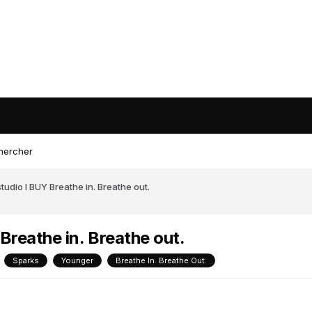
hercher
studio l BUY Breathe in. Breathe out.
 Breathe in. Breathe out.
Sparks
Younger
Breathe In. Breathe Out.