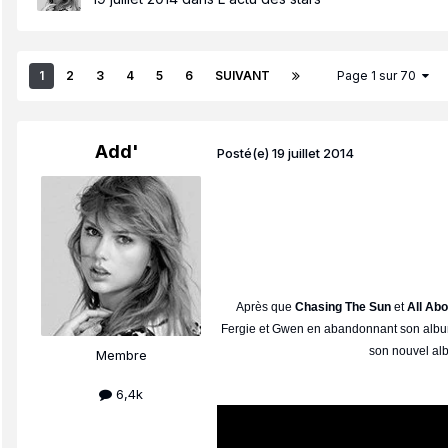
1
2
3
4
5
6
SUIVANT
Page 1 sur 70
Add'
Posté(e)
19 juillet 2014
Après que
Chasing The Sun
et
All Abo
Fergie et Gwen en abandonnant son album, m
son nouvel a
Membre
6,4k