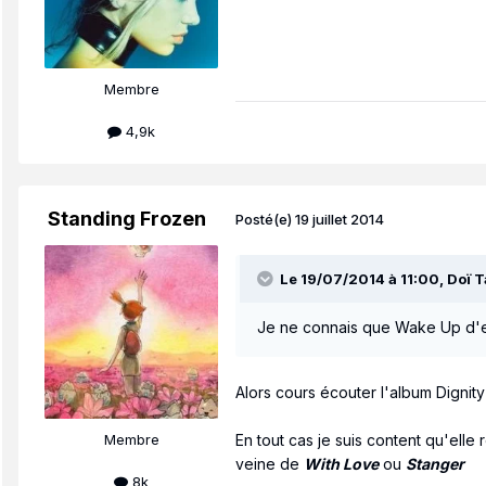
Membre
4,9k
Standing Frozen
Posté(e)
19 juillet 2014
Le 19/07/2014 à 11:00, Doï Ta
Je ne connais que Wake Up d'ell
Alors cours écouter l'album Dignit
Membre
En tout cas je suis content qu'elle
veine de
With Love
ou
Stanger
8k