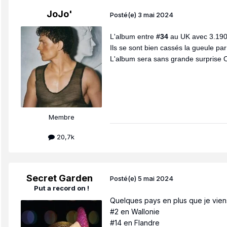
JoJo'
Posté(e)
3 mai 2024
L'album entre
#34
au UK avec 3.190
Ils se sont bien cassés la gueule pa
L'album sera sans grande surprise 
Membre
20,7k
Secret Garden
Posté(e)
5 mai 2024
Put a record on !
Quelques pays en plus que je vien
#2 en Wallonie
#14 en Flandre