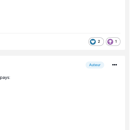
2
1
Auteur
 pays: