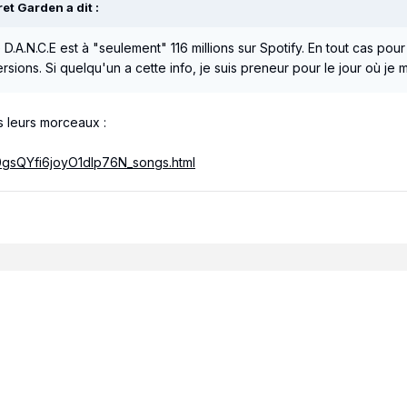
ret Garden
a dit :
 D.A.N.C.E est à "seulement" 116 millions sur Spotify. En tout cas pou
ersions. Si quelqu'un a cette info, je suis preneur pour le jour où j
us leurs morceaux
:
gR0gsQYfi6joyO1dlp76N_songs.html