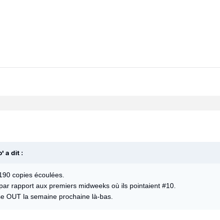
o'
a dit :
190 copies écoulées.
 par rapport aux premiers midweeks où ils pointaient #10.
se OUT la semaine prochaine là-bas.