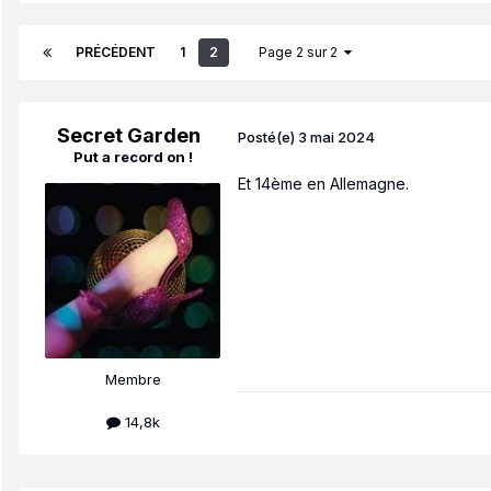
PRÉCÉDENT
1
2
Page 2 sur 2
Secret Garden
Posté(e)
3 mai 2024
Put a record on !
Et 14ème en Allemagne.
Membre
14,8k