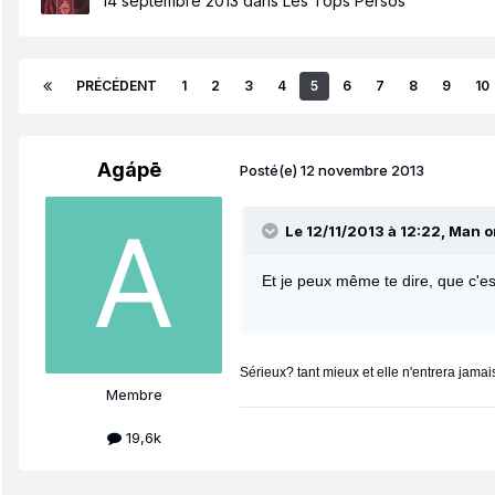
14 septembre 2013
dans
Les Tops Persos
PRÉCÉDENT
1
2
3
4
5
6
7
8
9
10
Agápē
Posté(e)
12 novembre 2013
Le 12/11/2013 à 12:22, Man on
Et je peux même te dire, que c'es
Sérieux? tant mieux et elle n'entrera jama
Membre
19,6k