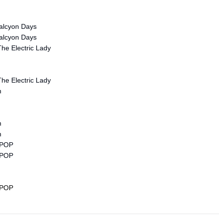
Halcyon Days
Halcyon Days
he Electric Lady
he Electric Lady
m
m
m
TPOP
TPOP
TPOP