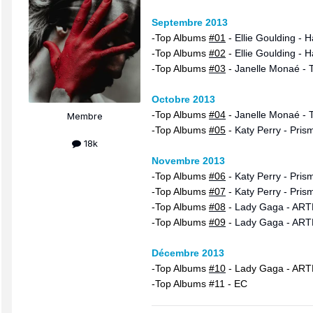
Septembre 2013
-Top Albums
#01
-
Ellie Goulding - 
-Top Albums
#02
-
Ellie Goulding - 
-Top Albums
#03
-
Janelle Monaé - T
Octobre 2013
-Top Albums
#04
-
Janelle Monaé - T
Membre
-Top Albums
#05
-
Katy Perry - Pris
18k
Novembre 2013
-Top Albums
#06
-
Katy Perry - Pris
-Top Albums
#07
-
Katy Perry - Pris
-Top Albums
#08
-
Lady Gaga - AR
-Top Albums
#09
-
Lady Gaga - AR
Décembre 2013
-Top Albums
#10
-
Lady Gaga - AR
-Top Albums #11 -
EC