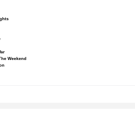
ights
e
War
 The Weekend
ion