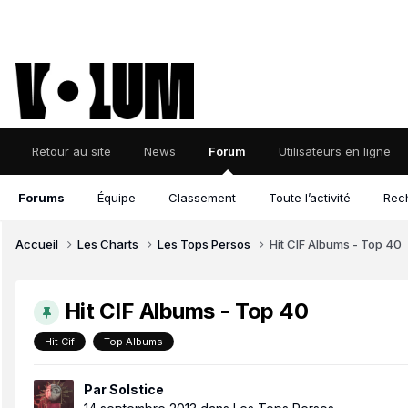
Retour au site
News
Forum
Utilisateurs en ligne
Forums
Équipe
Classement
Toute l’activité
Rec
Accueil
Les Charts
Les Tops Persos
Hit CIF Albums - Top 40
Hit CIF Albums - Top 40
Hit Cif
Top Albums
Par
Solstice