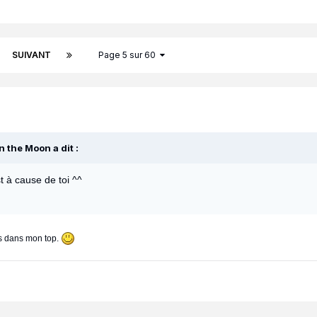
SUIVANT
Page 5 sur 60
 the Moon a dit :
t à cause de toi ^^
is dans mon top.