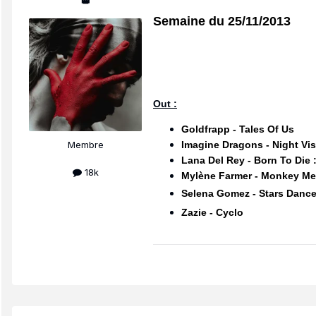
👑
Semaine du 25/11/2013
Out :
Goldfrapp - Tales Of Us
Imagine Dragons -
Night Vi
Membre
Lana Del Rey - Born To Die 
18k
Mylène Farmer - Monkey Me
Selena Gomez - Stars Danc
Zazie - Cyclo