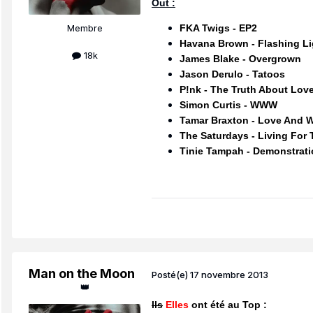
Out :
FKA Twigs - EP2
Membre
Havana Brown -
Flashing L
18k
James Blake - Overgrown
Jason Derulo - Tatoos
P!nk - The Truth About Lov
Simon Curtis - WWW
Tamar Braxton - Love And 
The Saturdays - Living For
Tinie Tampah - Demonstrat
Man on the Moon
Posté(e)
17 novembre 2013
👑
Ils
Elles
ont été au Top :