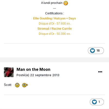
A lundi prochain
---
Certifications :
Ellie Goulding / Halcyon + Days
Disque d'Or - 57.600 ex.
Stromaé / Racine Carrée
Disque d'Or - 50.300 ex.
16
Man on the Moon
Posté(e)
22 septembre 2013
Scott
1