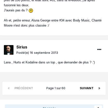
près de 200 points, et était donc #01, sans la ré-édition, j'ai après
fusionné les deux.
J'aurais pas du ?
Ah et, petite erreur, Aluna George entre #34 avec Body Music, Chanté
Moore n'est donc plus classée :/
Sirius
Posté(e)
16 septembre 2013
Lana , Hurts et Kodaline dans un top , que demander de plus ? :')
PRÉCÉDENT
Page 1 sur 60
SUIVANT