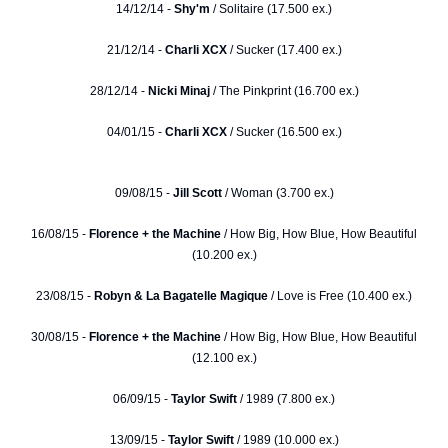
14/12/14 -
Shy'm
/ Solitaire (17.500 ex.)
21/12/14 -
Charli XCX
/ Sucker (17.400 ex.)
28/12/14 -
Nicki Minaj
/ The Pinkprint (16.700 ex.)
04/01/15 -
Charli XCX
/ Sucker (16.500 ex.)
09/08/15 -
Jill Scott
/ Woman (3.700 ex.)
16/08/15 -
Florence + the Machine
/ How Big, How Blue, How Beautiful
(10.200 ex.)
23/08/15 -
Robyn & La Bagatelle Magique
/ Love is Free (10.400 ex.)
30/08/15 -
Florence + the Machine
/ How Big, How Blue, How Beautiful
(12.100 ex.)
06/09/15 -
Taylor Swift
/ 1989 (7.800 ex.)
13/09/15 -
Taylor Swift
/ 1989 (10.000 ex.)