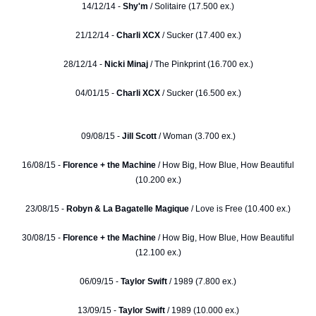
14/12/14 -
Shy'm
/ Solitaire (17.500 ex.)
21/12/14 -
Charli XCX
/ Sucker (17.400 ex.)
28/12/14 -
Nicki Minaj
/ The Pinkprint (16.700 ex.)
04/01/15 -
Charli XCX
/ Sucker (16.500 ex.)
09/08/15 -
Jill Scott
/ Woman (3.700 ex.)
16/08/15 -
Florence + the Machine
/ How Big, How Blue, How Beautiful
(10.200 ex.)
23/08/15 -
Robyn & La Bagatelle Magique
/ Love is Free (10.400 ex.)
30/08/15 -
Florence + the Machine
/ How Big, How Blue, How Beautiful
(12.100 ex.)
06/09/15 -
Taylor Swift
/ 1989 (7.800 ex.)
13/09/15 -
Taylor Swift
/ 1989 (10.000 ex.)