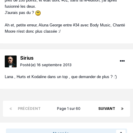
près de 200 points, et était donc #01, sans la ré-édition, j'ai après
fusionné les deux.
J'aurais pas du ?
Ah et, petite erreur, Aluna George entre #34 avec Body Music, Chanté
Moore n'est donc plus classée :/
Sirius
Posté(e)
16 septembre 2013
Lana , Hurts et Kodaline dans un top , que demander de plus ? :')
PRÉCÉDENT
Page 1 sur 60
SUIVANT