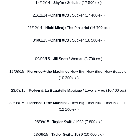
14/12/14 -
Shy'm
/ Solitaire (17.500 ex.)
21/12/14 -
Charli XCX
/ Sucker (17.400 ex.)
28/12/14 -
Nicki Minaj
/ The Pinkprint (16.700 ex.)
04/01/15 -
Charli XCX
/ Sucker (16.500 ex.)
09/08/15 -
Jill Scott
/ Woman (3.700 ex.)
16/08/15 -
Florence + the Machine
/ How Big, How Blue, How Beautiful
(10.200 ex.)
23/08/15 -
Robyn & La Bagatelle Magique
/ Love is Free (10.400 ex.)
30/08/15 -
Florence + the Machine
/ How Big, How Blue, How Beautiful
(12.100 ex.)
06/09/15 -
Taylor Swift
/ 1989 (7.800 ex.)
13/09/15 -
Taylor Swift
/ 1989 (10.000 ex.)