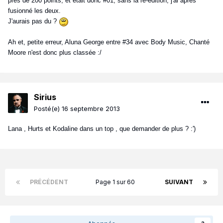
près de 200 points, et était donc #01, sans la ré-édition, j'ai après
fusionné les deux.
J'aurais pas du ?
Ah et, petite erreur, Aluna George entre #34 avec Body Music, Chanté
Moore n'est donc plus classée :/
Sirius
Posté(e)
16 septembre 2013
Lana , Hurts et Kodaline dans un top , que demander de plus ? :')
PRÉCÉDENT
Page 1 sur 60
SUIVANT