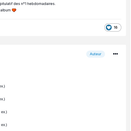
apitulatif des n°1 hebdomadaires.
p album
16
Auteur
x.)
x.)
 ex.)
 ex.)