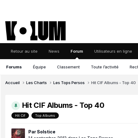
Retour au site
News
Forum
Utilisateurs en ligne
Forums
Équipe
Classement
Toute l’activité
Rec
Accueil
Les Charts
Les Tops Persos
Hit CIF Albums - Top 40
Hit CIF Albums - Top 40
Hit Cif
Top Albums
Par
Solstice