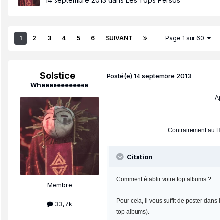
14 septembre 2013
dans
Les Tops Persos
1
2
3
4
5
6
SUIVANT
Page 1 sur 60
Solstice
Posté(e)
14 septembre 2013
Wheeeeeeeeeeee
Ap
Contrairement au Ho
Citation
Comment établir votre top albums ?
Membre
Pour cela, il vous suffit de poster dan
33,7k
top albums).