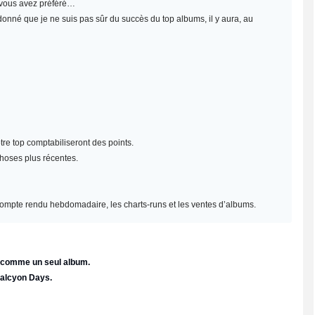
e vous avez préféré…
 donné que je ne suis pas sûr du succès du top albums, il y aura, au
re top comptabiliseront des points.
choses plus récentes.
un compte rendu hebdomadaire, les charts-runs et les ventes d’albums.
e comme un seul album.
Halcyon Days.