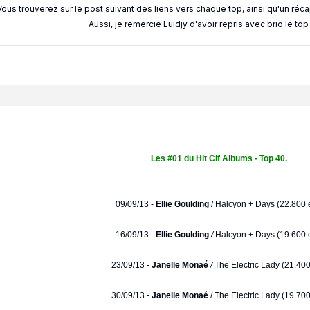
Vous trouverez sur le post suivant des liens vers chaque top, ainsi qu'un réc
Aussi, je remercie Luidjy d'avoir repris avec brio le to
Les #01 du Hit Cif Albums - Top 40.
09/09/13 -
Ellie Goulding
/
Halcyon + Days (22.800 e
16/09/13 -
Ellie Goulding
/
Halcyon + Days (19.600 e
23/09/13 -
Janelle Monaé
/
The Electric Lady (21.400
30/09/13 -
Janelle Monaé
/ The Electric Lady (19.700