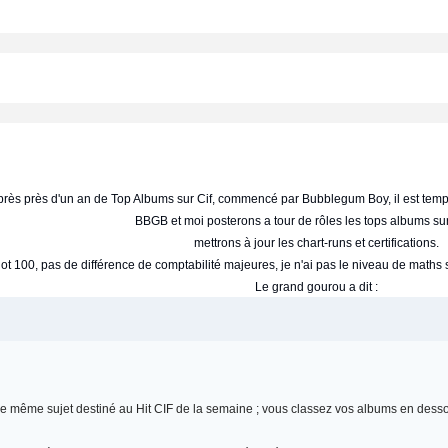
rès près d'un an de Top Albums sur Cif, commencé par Bubblegum Boy, il est tem
BBGB et moi posterons a tour de rôles les tops albums sur
mettrons à jour les chart-runs et certifications.
t 100, pas de différence de comptabilité majeures, je n'ai pas le niveau de maths su
Le grand gourou a dit :
s le même sujet destiné au Hit CIF de la semaine ; vous classez vos albums en desso