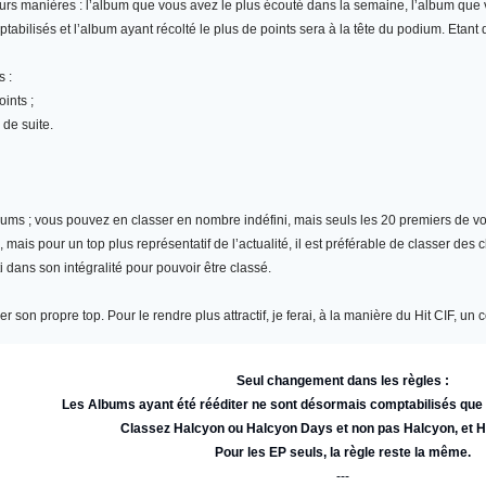
eurs manières : l’album que vous avez le plus écouté dans la semaine, l’album qu
abilisés et l’album ayant récolté le plus de points sera à la tête du podium. Etant
s :
ints ;
 de suite.
bums
; vous pouvez en classer en nombre indéfini, mais seuls les 20 premiers de vot
ais pour un top plus représentatif de l’actualité, il est préférable de classer des 
i dans son intégralité pour pouvoir être classé.
r son propre top. Pour le rendre plus attractif, je ferai, à la manière du Hit CIF, 
Seul changement dans les règles :
Les Albums ayant été rééditer ne sont désormais comptabilisés qu
Classez Halcyon ou Halcyon Days et non pas Halcyon, et 
Pour les EP seuls, la règle reste la même.
---