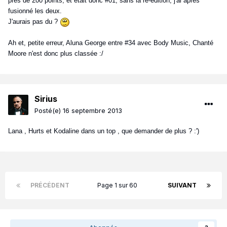
près de 200 points, et était donc #01, sans la ré-édition, j'ai après
fusionné les deux.
J'aurais pas du ?
Ah et, petite erreur, Aluna George entre #34 avec Body Music, Chanté
Moore n'est donc plus classée :/
Sirius
Posté(e)
16 septembre 2013
Lana , Hurts et Kodaline dans un top , que demander de plus ? :')
PRÉCÉDENT
Page 1 sur 60
SUIVANT