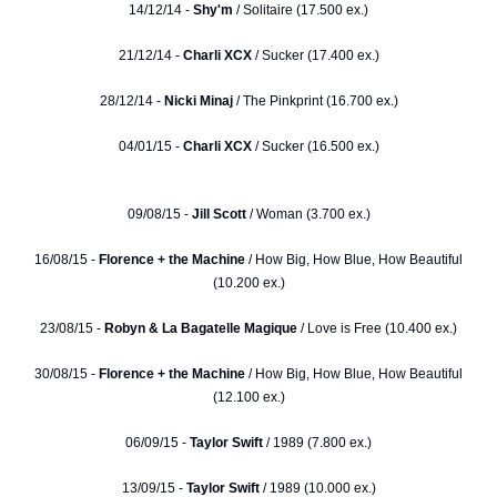
14/12/14 -
Shy'm
/ Solitaire (17.500 ex.)
21/12/14 -
Charli XCX
/ Sucker (17.400 ex.)
28/12/14 -
Nicki Minaj
/ The Pinkprint (16.700 ex.)
04/01/15 -
Charli XCX
/ Sucker (16.500 ex.)
09/08/15 -
Jill Scott
/ Woman (3.700 ex.)
16/08/15 -
Florence + the Machine
/ How Big, How Blue, How Beautiful
(10.200 ex.)
23/08/15 -
Robyn & La Bagatelle Magique
/ Love is Free (10.400 ex.)
30/08/15 -
Florence + the Machine
/ How Big, How Blue, How Beautiful
(12.100 ex.)
06/09/15 -
Taylor Swift
/ 1989 (7.800 ex.)
13/09/15 -
Taylor Swift
/ 1989 (10.000 ex.)