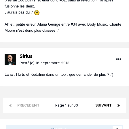
près de 200 points, et était donc #01, sans la ré-édition, j'ai après
fusionné les deux.
J'aurais pas du ?
Ah et, petite erreur, Aluna George entre #34 avec Body Music, Chanté
Moore n'est donc plus classée :/
Sirius
Posté(e)
16 septembre 2013
Lana , Hurts et Kodaline dans un top , que demander de plus ? :')
PRÉCÉDENT
Page 1 sur 60
SUIVANT