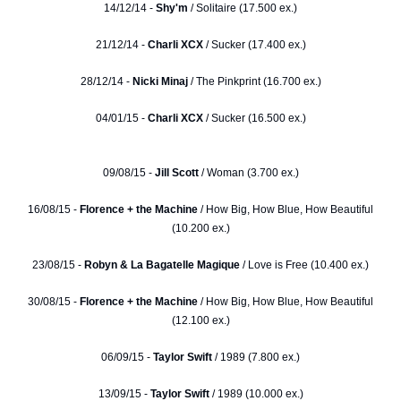
14/12/14 -
Shy'm
/ Solitaire (17.500 ex.)
21/12/14 -
Charli XCX
/ Sucker (17.400 ex.)
28/12/14 -
Nicki Minaj
/ The Pinkprint (16.700 ex.)
04/01/15 -
Charli XCX
/ Sucker (16.500 ex.)
09/08/15 -
Jill Scott
/ Woman (3.700 ex.)
16/08/15 -
Florence + the Machine
/ How Big, How Blue, How Beautiful
(10.200 ex.)
23/08/15 -
Robyn & La Bagatelle Magique
/ Love is Free (10.400 ex.)
30/08/15 -
Florence + the Machine
/ How Big, How Blue, How Beautiful
(12.100 ex.)
06/09/15 -
Taylor Swift
/ 1989 (7.800 ex.)
13/09/15 -
Taylor Swift
/ 1989 (10.000 ex.)