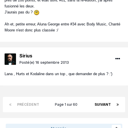
près de 200 points, et était donc #01, sans la ré-édition, j'ai après
fusionné les deux.
J'aurais pas du ?
Ah et, petite erreur, Aluna George entre #34 avec Body Music, Chanté
Moore n'est donc plus classée :/
Sirius
Posté(e)
16 septembre 2013
Lana , Hurts et Kodaline dans un top , que demander de plus ? :')
PRÉCÉDENT
Page 1 sur 60
SUIVANT