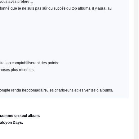
e vous avez préféré…
 donné que je ne suis pas sûr du succès du top albums, il y aura, au
re top comptabiliseront des points.
choses plus récentes.
un compte rendu hebdomadaire, les charts-runs et les ventes d’albums.
e comme un seul album.
Halcyon Days.