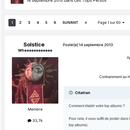
14 septembre 2013
dans
Les Tops Persos
1
2
3
4
5
6
SUIVANT
Page 1 sur 60
Solstice
Posté(e)
14 septembre 2013
Wheeeeeeeeeeee
Ap
Contrairement au Ho
Citation
Comment établir votre top albums ?
Membre
Pour cela, il vous suffit de poster dan
33,7k
top albums).