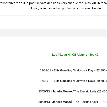
Vous trouverez sur le post suivant des liens vers chaque top, ainsi qu'un réc
Aussi, je remercie Luidjy d'avoir repris avec brio le to
Les #01 du Hit Cif Albums - Top 40.
09/09/13 -
Ellie Goulding
/
Halcyon + Days (22.800 e
16/09/13 -
Ellie Goulding
/
Halcyon + Days (19.600 e
23/09/13 -
Janelle Monaé
/
The Electric Lady (21.400
30/09/13 -
Janelle Monaé
/ The Electric Lady (19.700