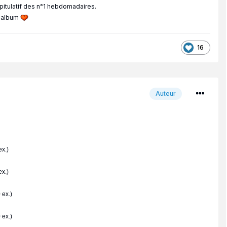
apitulatif des n°1 hebdomadaires.
p album
16
Auteur
x.)
x.)
 ex.)
 ex.)