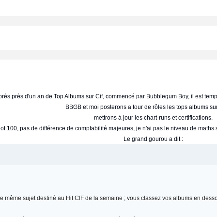
rès près d'un an de Top Albums sur Cif, commencé par Bubblegum Boy, il est tem
BBGB et moi posterons a tour de rôles les tops albums sur
mettrons à jour les chart-runs et certifications.
t 100, pas de différence de comptabilité majeures, je n'ai pas le niveau de maths su
Le grand gourou a dit :
s le même sujet destiné au Hit CIF de la semaine ; vous classez vos albums en desso