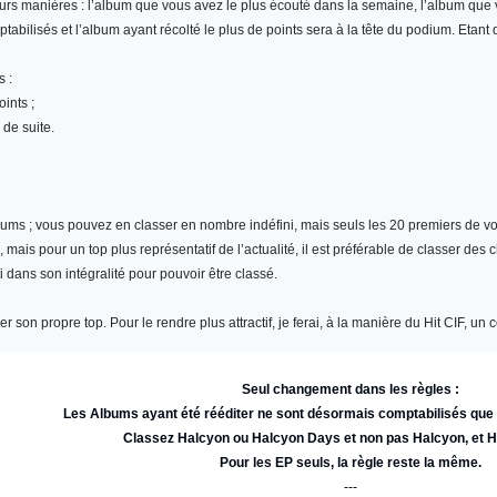
eurs manières : l’album que vous avez le plus écouté dans la semaine, l’album qu
abilisés et l’album ayant récolté le plus de points sera à la tête du podium. Etant
s :
ints ;
 de suite.
bums
; vous pouvez en classer en nombre indéfini, mais seuls les 20 premiers de vot
ais pour un top plus représentatif de l’actualité, il est préférable de classer des 
i dans son intégralité pour pouvoir être classé.
r son propre top. Pour le rendre plus attractif, je ferai, à la manière du Hit CIF, 
Seul changement dans les règles :
Les Albums ayant été rééditer ne sont désormais comptabilisés qu
Classez Halcyon ou Halcyon Days et non pas Halcyon, et 
Pour les EP seuls, la règle reste la même.
---