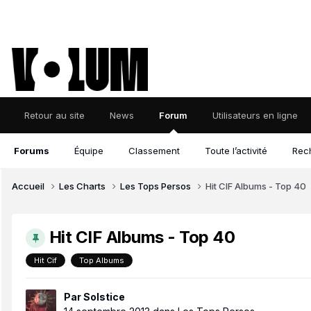
Retour au site
News
Forum
Utilisateurs en ligne
Forums
Équipe
Classement
Toute l’activité
Rec
Accueil
Les Charts
Les Tops Persos
Hit CIF Albums - Top 40
Hit CIF Albums - Top 40
Hit Cif
Top Albums
Par
Solstice