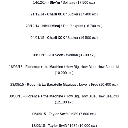
14/12/14 -
Shy'm
/ Solitaire (17.500 ex.)
21/12/14 -
Charli XCX
/ Sucker (17.400 ex.)
28/12/14 -
Nicki Minaj
/ The Pinkprint (16.700 ex.)
04/01/15 -
Charli XCX
/ Sucker (16.500 ex.)
09/08/15 -
Jill Scott
/ Woman (3.700 ex.)
16/08/15 -
Florence + the Machine
/ How Big, How Blue, How Beautiful
(10.200 ex.)
23/08/15 -
Robyn & La Bagatelle Magique
/ Love is Free (10.400 ex.)
30/08/15 -
Florence + the Machine
/ How Big, How Blue, How Beautiful
(12.100 ex.)
06/09/15 -
Taylor Swift
/ 1989 (7.800 ex.)
13/09/15 -
Taylor Swift
/ 1989 (10.000 ex.)