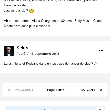
près de 200 points, et était donc #01, sans la ré-édition, j'ai après
fusionné les deux.
J'aurais pas du ?
Ah et, petite erreur, Aluna George entre #34 avec Body Music, Chanté
Moore n'est donc plus classée :/
Sirius
Posté(e)
16 septembre 2013
Lana , Hurts et Kodaline dans un top , que demander de plus ? :')
PRÉCÉDENT
Page 1 sur 60
SUIVANT