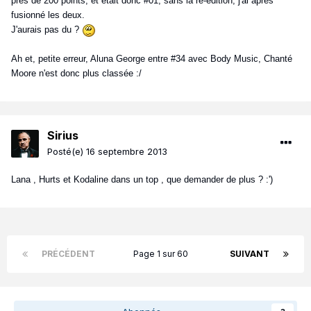
près de 200 points, et était donc #01, sans la ré-édition, j'ai après
fusionné les deux.
J'aurais pas du ?
Ah et, petite erreur, Aluna George entre #34 avec Body Music, Chanté
Moore n'est donc plus classée :/
Sirius
Posté(e)
16 septembre 2013
Lana , Hurts et Kodaline dans un top , que demander de plus ? :')
PRÉCÉDENT
Page 1 sur 60
SUIVANT