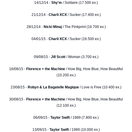
14/12/14 -
Shy'm
/ Solitaire (17.500 ex.)
21/12/14 -
Charli XCX
/ Sucker (17.400 ex.)
28/12/14 -
Nicki Minaj
/ The Pinkprint (16.700 ex.)
04/01/15 -
Charli XCX
/ Sucker (16.500 ex.)
09/08/15 -
Jill Scott
/ Woman (3.700 ex.)
16/08/15 -
Florence + the Machine
/ How Big, How Blue, How Beautiful
(10.200 ex.)
23/08/15 -
Robyn & La Bagatelle Magique
/ Love is Free (10.400 ex.)
30/08/15 -
Florence + the Machine
/ How Big, How Blue, How Beautiful
(12.100 ex.)
06/09/15 -
Taylor Swift
/ 1989 (7.800 ex.)
13/09/15 -
Taylor Swift
/ 1989 (10.000 ex.)