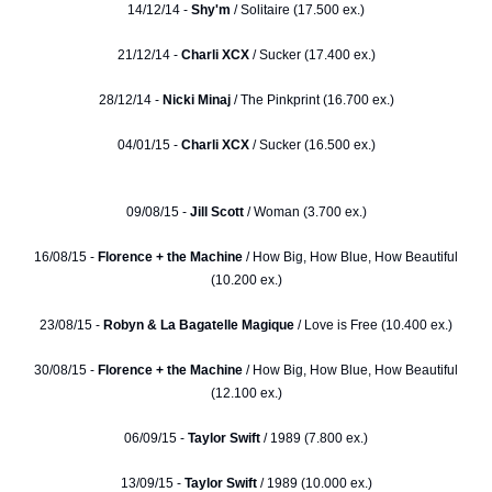
14/12/14 -
Shy'm
/ Solitaire (17.500 ex.)
21/12/14 -
Charli XCX
/ Sucker (17.400 ex.)
28/12/14 -
Nicki Minaj
/ The Pinkprint (16.700 ex.)
04/01/15 -
Charli XCX
/ Sucker (16.500 ex.)
09/08/15 -
Jill Scott
/ Woman (3.700 ex.)
16/08/15 -
Florence + the Machine
/ How Big, How Blue, How Beautiful
(10.200 ex.)
23/08/15 -
Robyn & La Bagatelle Magique
/ Love is Free (10.400 ex.)
30/08/15 -
Florence + the Machine
/ How Big, How Blue, How Beautiful
(12.100 ex.)
06/09/15 -
Taylor Swift
/ 1989 (7.800 ex.)
13/09/15 -
Taylor Swift
/ 1989 (10.000 ex.)