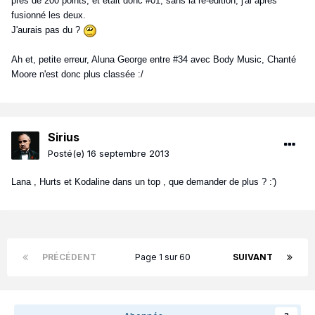
près de 200 points, et était donc #01, sans la ré-édition, j'ai après
fusionné les deux.
J'aurais pas du ?
Ah et, petite erreur, Aluna George entre #34 avec Body Music, Chanté
Moore n'est donc plus classée :/
Sirius
Posté(e)
16 septembre 2013
Lana , Hurts et Kodaline dans un top , que demander de plus ? :')
PRÉCÉDENT
Page 1 sur 60
SUIVANT