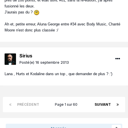
près de 200 points, et était donc #01, sans la ré-édition, j'ai après
fusionné les deux.
J'aurais pas du ?
Ah et, petite erreur, Aluna George entre #34 avec Body Music, Chanté
Moore n'est donc plus classée :/
Sirius
Posté(e)
16 septembre 2013
Lana , Hurts et Kodaline dans un top , que demander de plus ? :')
PRÉCÉDENT
Page 1 sur 60
SUIVANT