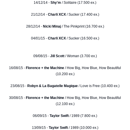
14/12/14 -
Shy'm
/ Solitaire (17.500 ex.)
21/12/14 -
Charli XCX
/ Sucker (17.400 ex.)
28/12/14 -
Nicki Minaj
/ The Pinkprint (16.700 ex.)
04/01/15 -
Charli XCX
/ Sucker (16.500 ex.)
09/08/15 -
Jill Scott
/ Woman (3.700 ex.)
16/08/15 -
Florence + the Machine
/ How Big, How Blue, How Beautiful
(10.200 ex.)
23/08/15 -
Robyn & La Bagatelle Magique
/ Love is Free (10.400 ex.)
30/08/15 -
Florence + the Machine
/ How Big, How Blue, How Beautiful
(12.100 ex.)
06/09/15 -
Taylor Swift
/ 1989 (7.800 ex.)
13/09/15 -
Taylor Swift
/ 1989 (10.000 ex.)