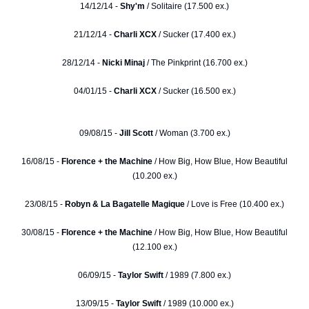
14/12/14 -
Shy'm
/ Solitaire (17.500 ex.)
21/12/14 -
Charli XCX
/ Sucker (17.400 ex.)
28/12/14 -
Nicki Minaj
/ The Pinkprint (16.700 ex.)
04/01/15 -
Charli XCX
/ Sucker (16.500 ex.)
09/08/15 -
Jill Scott
/ Woman (3.700 ex.)
16/08/15 -
Florence + the Machine
/ How Big, How Blue, How Beautiful
(10.200 ex.)
23/08/15 -
Robyn & La Bagatelle Magique
/ Love is Free (10.400 ex.)
30/08/15 -
Florence + the Machine
/ How Big, How Blue, How Beautiful
(12.100 ex.)
06/09/15 -
Taylor Swift
/ 1989 (7.800 ex.)
13/09/15 -
Taylor Swift
/ 1989 (10.000 ex.)