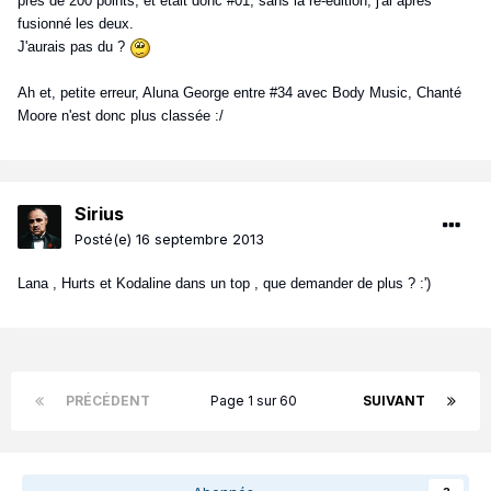
près de 200 points, et était donc #01, sans la ré-édition, j'ai après
fusionné les deux.
J'aurais pas du ?
Ah et, petite erreur, Aluna George entre #34 avec Body Music, Chanté
Moore n'est donc plus classée :/
Sirius
Posté(e)
16 septembre 2013
Lana , Hurts et Kodaline dans un top , que demander de plus ? :')
PRÉCÉDENT
Page 1 sur 60
SUIVANT