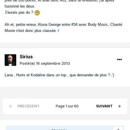
près de 200 points, et était donc #01, sans la ré-édition, j'ai après
fusionné les deux.
J'aurais pas du ?
Ah et, petite erreur, Aluna George entre #34 avec Body Music, Chanté
Moore n'est donc plus classée :/
Sirius
Posté(e)
16 septembre 2013
Lana , Hurts et Kodaline dans un top , que demander de plus ? :')
PRÉCÉDENT
Page 1 sur 60
SUIVANT