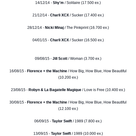
14/12/14 -
Shy'm
/ Solitaire (17.500 ex.)
21/12/14 -
Charli XCX
/ Sucker (17.400 ex.)
28/12/14 -
Nicki Minaj
/ The Pinkprint (16.700 ex.)
04/01/15 -
Charli XCX
/ Sucker (16.500 ex.)
09/08/15 -
Jill Scott
/ Woman (3.700 ex.)
16/08/15 -
Florence + the Machine
/ How Big, How Blue, How Beautiful
(10.200 ex.)
23/08/15 -
Robyn & La Bagatelle Magique
/ Love is Free (10.400 ex.)
30/08/15 -
Florence + the Machine
/ How Big, How Blue, How Beautiful
(12.100 ex.)
06/09/15 -
Taylor Swift
/ 1989 (7.800 ex.)
13/09/15 -
Taylor Swift
/ 1989 (10.000 ex.)