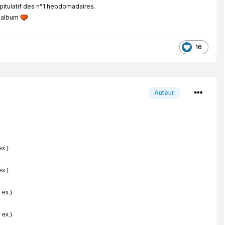
apitulatif des n°1 hebdomadaires.
p album
16
Auteur
x.)
x.)
 ex.)
 ex.)