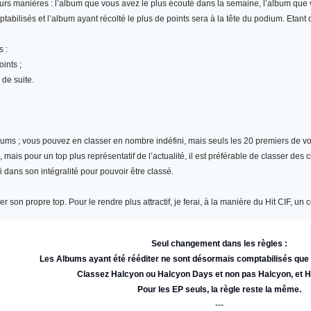
eurs manières : l’album que vous avez le plus écouté dans la semaine, l’album qu
abilisés et l’album ayant récolté le plus de points sera à la tête du podium. Etant
s :
ints ;
 de suite.
bums
; vous pouvez en classer en nombre indéfini, mais seuls les 20 premiers de vot
ais pour un top plus représentatif de l’actualité, il est préférable de classer des 
i dans son intégralité pour pouvoir être classé.
r son propre top. Pour le rendre plus attractif, je ferai, à la manière du Hit CIF, 
Seul changement dans les règles :
Les Albums ayant été rééditer ne sont désormais comptabilisés qu
Classez Halcyon ou Halcyon Days et non pas Halcyon, et 
Pour les EP seuls, la règle reste la même.
---