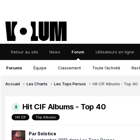
Retour au site
News
Forum
Utilisateurs en ligne
Forums
Équipe
Classement
Toute l’activité
Rec
Accueil
Les Charts
Les Tops Persos
Hit CIF Albums - Top 40
Hit CIF Albums - Top 40
Hit Cif
Top Albums
Par
Solstice