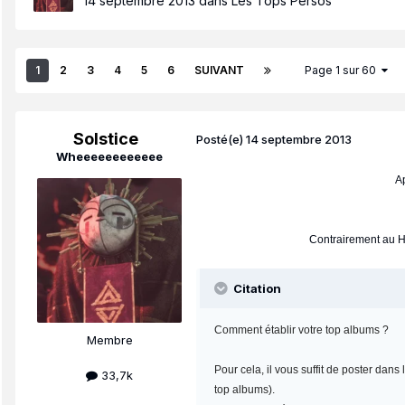
14 septembre 2013
dans
Les Tops Persos
1
2
3
4
5
6
SUIVANT
Page 1 sur 60
Solstice
Posté(e)
14 septembre 2013
Wheeeeeeeeeeee
Ap
Contrairement au Ho
Citation
Comment établir votre top albums ?
Membre
Pour cela, il vous suffit de poster dan
33,7k
top albums).