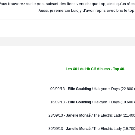
Vous trouverez sur le post suivant des liens vers chaque top, ainsi qu'un réc
Aussi, je remercie Luidjy d'avoir repris avec brio le to
Les #01 du Hit Cif Albums - Top 40.
09/09/13 -
Ellie Goulding
/
Halcyon + Days (22.800 e
16/09/13 -
Ellie Goulding
/
Halcyon + Days (19.600 e
23/09/13 -
Janelle Monaé
/
The Electric Lady (21.400
30/09/13 -
Janelle Monaé
/ The Electric Lady (19.700