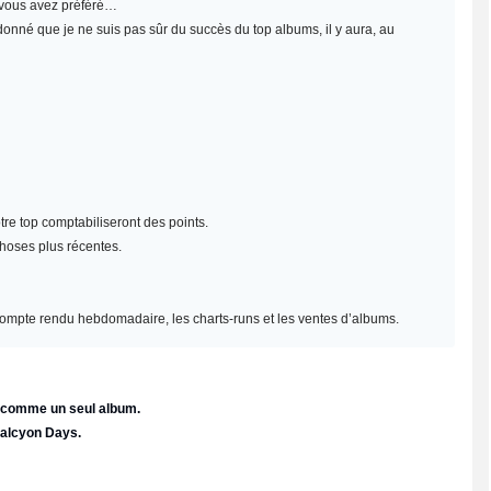
e vous avez préféré…
 donné que je ne suis pas sûr du succès du top albums, il y aura, au
re top comptabiliseront des points.
choses plus récentes.
un compte rendu hebdomadaire, les charts-runs et les ventes d’albums.
e comme un seul album.
Halcyon Days.