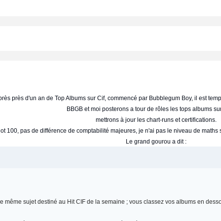
rès près d'un an de Top Albums sur Cif, commencé par Bubblegum Boy, il est tem
BBGB et moi posterons a tour de rôles les tops albums sur
mettrons à jour les chart-runs et certifications.
t 100, pas de différence de comptabilité majeures, je n'ai pas le niveau de maths su
Le grand gourou a dit :
s le même sujet destiné au Hit CIF de la semaine ; vous classez vos albums en desso