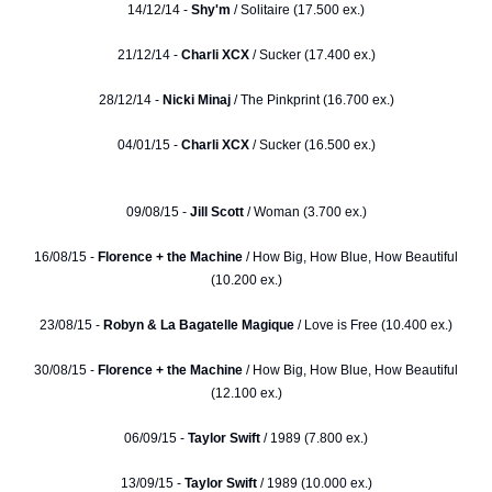
14/12/14 -
Shy'm
/ Solitaire (17.500 ex.)
21/12/14 -
Charli XCX
/ Sucker (17.400 ex.)
28/12/14 -
Nicki Minaj
/ The Pinkprint (16.700 ex.)
04/01/15 -
Charli XCX
/ Sucker (16.500 ex.)
09/08/15 -
Jill Scott
/ Woman (3.700 ex.)
16/08/15 -
Florence + the Machine
/ How Big, How Blue, How Beautiful
(10.200 ex.)
23/08/15 -
Robyn & La Bagatelle Magique
/ Love is Free (10.400 ex.)
30/08/15 -
Florence + the Machine
/ How Big, How Blue, How Beautiful
(12.100 ex.)
06/09/15 -
Taylor Swift
/ 1989 (7.800 ex.)
13/09/15 -
Taylor Swift
/ 1989 (10.000 ex.)