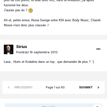
près de 200 points, et était donc #01, sans la ré-édition, j'ai après
fusionné les deux.
J'aurais pas du ?
Ah et, petite erreur, Aluna George entre #34 avec Body Music, Chanté
Moore n'est donc plus classée :/
Sirius
Posté(e)
16 septembre 2013
Lana , Hurts et Kodaline dans un top , que demander de plus ? :')
PRÉCÉDENT
Page 1 sur 60
SUIVANT