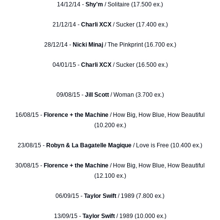
14/12/14 -
Shy'm
/ Solitaire (17.500 ex.)
21/12/14 -
Charli XCX
/ Sucker (17.400 ex.)
28/12/14 -
Nicki Minaj
/ The Pinkprint (16.700 ex.)
04/01/15 -
Charli XCX
/ Sucker (16.500 ex.)
09/08/15 -
Jill Scott
/ Woman (3.700 ex.)
16/08/15 -
Florence + the Machine
/ How Big, How Blue, How Beautiful
(10.200 ex.)
23/08/15 -
Robyn & La Bagatelle Magique
/ Love is Free (10.400 ex.)
30/08/15 -
Florence + the Machine
/ How Big, How Blue, How Beautiful
(12.100 ex.)
06/09/15 -
Taylor Swift
/ 1989 (7.800 ex.)
13/09/15 -
Taylor Swift
/ 1989 (10.000 ex.)