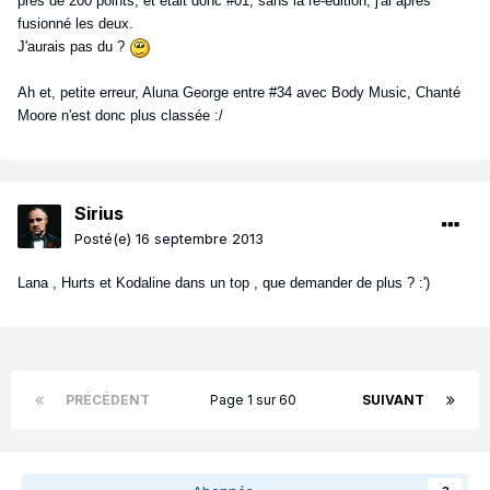
près de 200 points, et était donc #01, sans la ré-édition, j'ai après
fusionné les deux.
J'aurais pas du ?
Ah et, petite erreur, Aluna George entre #34 avec Body Music, Chanté
Moore n'est donc plus classée :/
Sirius
Posté(e)
16 septembre 2013
Lana , Hurts et Kodaline dans un top , que demander de plus ? :')
PRÉCÉDENT
Page 1 sur 60
SUIVANT