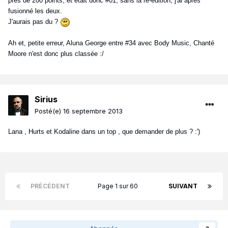
près de 200 points, et était donc #01, sans la ré-édition, j'ai après
fusionné les deux.
J'aurais pas du ?
Ah et, petite erreur, Aluna George entre #34 avec Body Music, Chanté
Moore n'est donc plus classée :/
Sirius
Posté(e)
16 septembre 2013
Lana , Hurts et Kodaline dans un top , que demander de plus ? :')
PRÉCÉDENT
Page 1 sur 60
SUIVANT