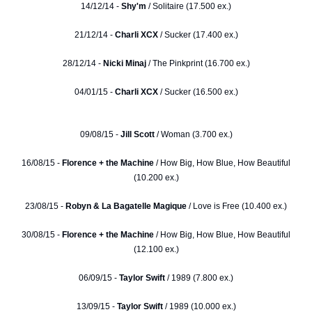
14/12/14 -
Shy'm
/ Solitaire (17.500 ex.)
21/12/14 -
Charli XCX
/ Sucker (17.400 ex.)
28/12/14 -
Nicki Minaj
/ The Pinkprint (16.700 ex.)
04/01/15 -
Charli XCX
/ Sucker (16.500 ex.)
09/08/15 -
Jill Scott
/ Woman (3.700 ex.)
16/08/15 -
Florence + the Machine
/ How Big, How Blue, How Beautiful
(10.200 ex.)
23/08/15 -
Robyn & La Bagatelle Magique
/ Love is Free (10.400 ex.)
30/08/15 -
Florence + the Machine
/ How Big, How Blue, How Beautiful
(12.100 ex.)
06/09/15 -
Taylor Swift
/ 1989 (7.800 ex.)
13/09/15 -
Taylor Swift
/ 1989 (10.000 ex.)