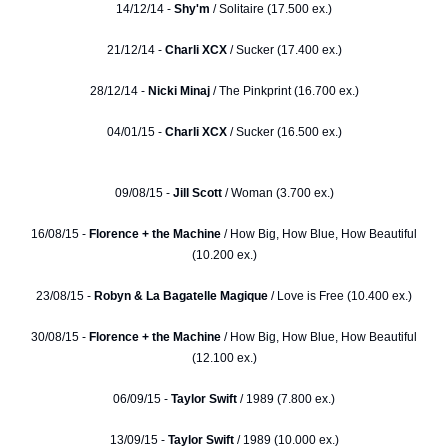
14/12/14 -
Shy'm
/ Solitaire (17.500 ex.)
21/12/14 -
Charli XCX
/ Sucker (17.400 ex.)
28/12/14 -
Nicki Minaj
/ The Pinkprint (16.700 ex.)
04/01/15 -
Charli XCX
/ Sucker (16.500 ex.)
09/08/15 -
Jill Scott
/ Woman (3.700 ex.)
16/08/15 -
Florence + the Machine
/ How Big, How Blue, How Beautiful
(10.200 ex.)
23/08/15 -
Robyn & La Bagatelle Magique
/ Love is Free (10.400 ex.)
30/08/15 -
Florence + the Machine
/ How Big, How Blue, How Beautiful
(12.100 ex.)
06/09/15 -
Taylor Swift
/ 1989 (7.800 ex.)
13/09/15 -
Taylor Swift
/ 1989 (10.000 ex.)