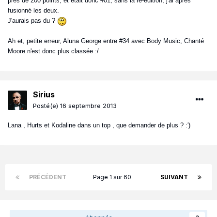
près de 200 points, et était donc #01, sans la ré-édition, j'ai après
fusionné les deux.
J'aurais pas du ?
Ah et, petite erreur, Aluna George entre #34 avec Body Music, Chanté
Moore n'est donc plus classée :/
Sirius
Posté(e)
16 septembre 2013
Lana , Hurts et Kodaline dans un top , que demander de plus ? :')
PRÉCÉDENT
Page 1 sur 60
SUIVANT