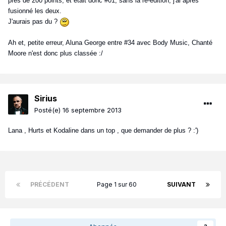
près de 200 points, et était donc #01, sans la ré-édition, j'ai après
fusionné les deux.
J'aurais pas du ?
Ah et, petite erreur, Aluna George entre #34 avec Body Music, Chanté
Moore n'est donc plus classée :/
Sirius
Posté(e)
16 septembre 2013
Lana , Hurts et Kodaline dans un top , que demander de plus ? :')
PRÉCÉDENT
Page 1 sur 60
SUIVANT