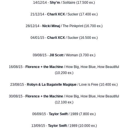
14/12/14 -
Shy'm
/ Solitaire (17.500 ex.)
21/12/14 -
Charli XCX
/ Sucker (17.400 ex.)
28/12/14 -
Nicki Minaj
/ The Pinkprint (16.700 ex.)
04/01/15 -
Charli XCX
/ Sucker (16.500 ex.)
09/08/15 -
Jill Scott
/ Woman (3.700 ex.)
16/08/15 -
Florence + the Machine
/ How Big, How Blue, How Beautiful
(10.200 ex.)
23/08/15 -
Robyn & La Bagatelle Magique
/ Love is Free (10.400 ex.)
30/08/15 -
Florence + the Machine
/ How Big, How Blue, How Beautiful
(12.100 ex.)
06/09/15 -
Taylor Swift
/ 1989 (7.800 ex.)
13/09/15 -
Taylor Swift
/ 1989 (10.000 ex.)