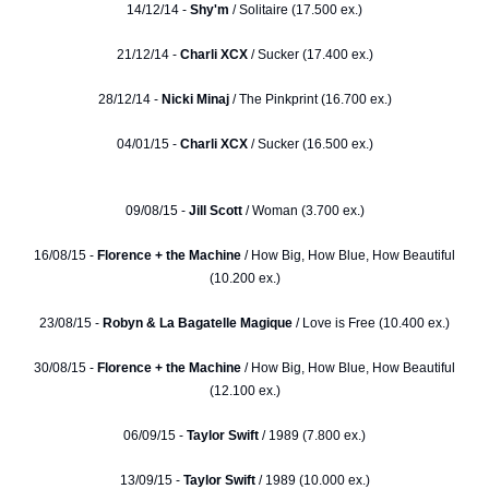
14/12/14 -
Shy'm
/ Solitaire (17.500 ex.)
21/12/14 -
Charli XCX
/ Sucker (17.400 ex.)
28/12/14 -
Nicki Minaj
/ The Pinkprint (16.700 ex.)
04/01/15 -
Charli XCX
/ Sucker (16.500 ex.)
09/08/15 -
Jill Scott
/ Woman (3.700 ex.)
16/08/15 -
Florence + the Machine
/ How Big, How Blue, How Beautiful
(10.200 ex.)
23/08/15 -
Robyn & La Bagatelle Magique
/ Love is Free (10.400 ex.)
30/08/15 -
Florence + the Machine
/ How Big, How Blue, How Beautiful
(12.100 ex.)
06/09/15 -
Taylor Swift
/ 1989 (7.800 ex.)
13/09/15 -
Taylor Swift
/ 1989 (10.000 ex.)