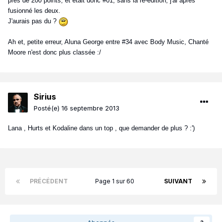
près de 200 points, et était donc #01, sans la ré-édition, j'ai après
fusionné les deux.
J'aurais pas du ?
Ah et, petite erreur, Aluna George entre #34 avec Body Music, Chanté
Moore n'est donc plus classée :/
Sirius
Posté(e)
16 septembre 2013
Lana , Hurts et Kodaline dans un top , que demander de plus ? :')
PRÉCÉDENT
Page 1 sur 60
SUIVANT