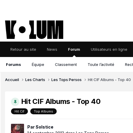
Retour au site
News
Forum
Utilisateurs en ligne
Forums
Équipe
Classement
Toute l’activité
Rec
Accueil
Les Charts
Les Tops Persos
Hit CIF Albums - Top 40
Hit CIF Albums - Top 40
Hit Cif
Top Albums
Par
Solstice