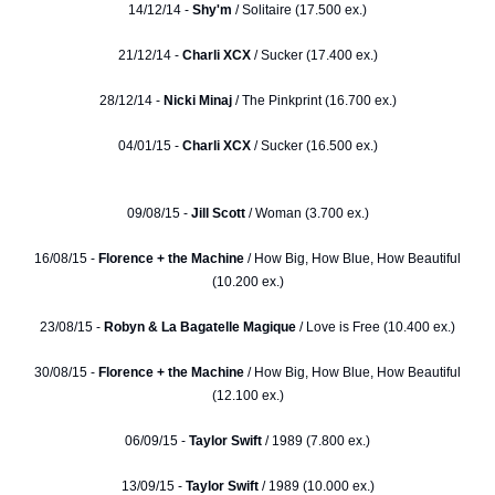
14/12/14 -
Shy'm
/ Solitaire (17.500 ex.)
21/12/14 -
Charli XCX
/ Sucker (17.400 ex.)
28/12/14 -
Nicki Minaj
/ The Pinkprint (16.700 ex.)
04/01/15 -
Charli XCX
/ Sucker (16.500 ex.)
09/08/15 -
Jill Scott
/ Woman (3.700 ex.)
16/08/15 -
Florence + the Machine
/ How Big, How Blue, How Beautiful
(10.200 ex.)
23/08/15 -
Robyn & La Bagatelle Magique
/ Love is Free (10.400 ex.)
30/08/15 -
Florence + the Machine
/ How Big, How Blue, How Beautiful
(12.100 ex.)
06/09/15 -
Taylor Swift
/ 1989 (7.800 ex.)
13/09/15 -
Taylor Swift
/ 1989 (10.000 ex.)