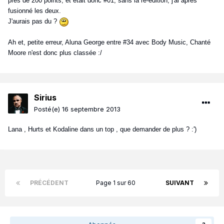
près de 200 points, et était donc #01, sans la ré-édition, j'ai après
fusionné les deux.
J'aurais pas du ?
Ah et, petite erreur, Aluna George entre #34 avec Body Music, Chanté
Moore n'est donc plus classée :/
Sirius
Posté(e)
16 septembre 2013
Lana , Hurts et Kodaline dans un top , que demander de plus ? :')
PRÉCÉDENT
Page 1 sur 60
SUIVANT