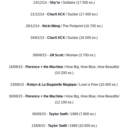
14/12/14 -
Shy'm
/ Solitaire (17.500 ex.)
21/12/14 -
Charli XCX
/ Sucker (17.400 ex.)
28/12/14 -
Nicki Minaj
/ The Pinkprint (16.700 ex.)
04/01/15 -
Charli XCX
/ Sucker (16.500 ex.)
09/08/15 -
Jill Scott
/ Woman (3.700 ex.)
16/08/15 -
Florence + the Machine
/ How Big, How Blue, How Beautiful
(10.200 ex.)
23/08/15 -
Robyn & La Bagatelle Magique
/ Love is Free (10.400 ex.)
30/08/15 -
Florence + the Machine
/ How Big, How Blue, How Beautiful
(12.100 ex.)
06/09/15 -
Taylor Swift
/ 1989 (7.800 ex.)
13/09/15 -
Taylor Swift
/ 1989 (10.000 ex.)