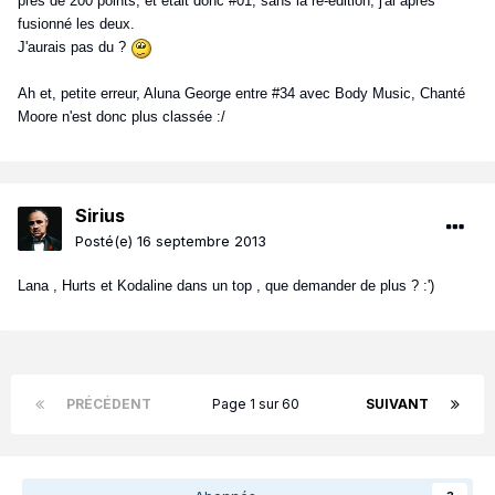
près de 200 points, et était donc #01, sans la ré-édition, j'ai après
fusionné les deux.
J'aurais pas du ?
Ah et, petite erreur, Aluna George entre #34 avec Body Music, Chanté
Moore n'est donc plus classée :/
Sirius
Posté(e)
16 septembre 2013
Lana , Hurts et Kodaline dans un top , que demander de plus ? :')
PRÉCÉDENT
Page 1 sur 60
SUIVANT