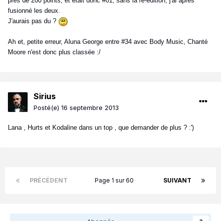
près de 200 points, et était donc #01, sans la ré-édition, j'ai après
fusionné les deux.
J'aurais pas du ?
Ah et, petite erreur, Aluna George entre #34 avec Body Music, Chanté
Moore n'est donc plus classée :/
Sirius
Posté(e)
16 septembre 2013
Lana , Hurts et Kodaline dans un top , que demander de plus ? :')
PRÉCÉDENT
Page 1 sur 60
SUIVANT