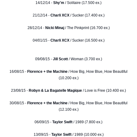
14/12/14 -
Shy'm
/ Solitaire (17.500 ex.)
21/12/14 -
Charli XCX
/ Sucker (17.400 ex.)
28/12/14 -
Nicki Minaj
/ The Pinkprint (16.700 ex.)
04/01/15 -
Charli XCX
/ Sucker (16.500 ex.)
09/08/15 -
Jill Scott
/ Woman (3.700 ex.)
16/08/15 -
Florence + the Machine
/ How Big, How Blue, How Beautiful
(10.200 ex.)
23/08/15 -
Robyn & La Bagatelle Magique
/ Love is Free (10.400 ex.)
30/08/15 -
Florence + the Machine
/ How Big, How Blue, How Beautiful
(12.100 ex.)
06/09/15 -
Taylor Swift
/ 1989 (7.800 ex.)
13/09/15 -
Taylor Swift
/ 1989 (10.000 ex.)