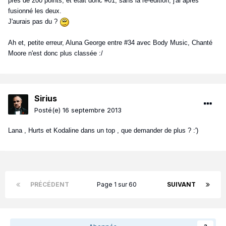
près de 200 points, et était donc #01, sans la ré-édition, j'ai après
fusionné les deux.
J'aurais pas du ?
Ah et, petite erreur, Aluna George entre #34 avec Body Music, Chanté
Moore n'est donc plus classée :/
Sirius
Posté(e)
16 septembre 2013
Lana , Hurts et Kodaline dans un top , que demander de plus ? :')
PRÉCÉDENT
Page 1 sur 60
SUIVANT