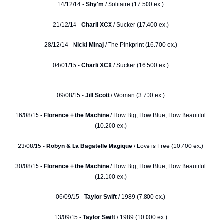
14/12/14 -
Shy'm
/ Solitaire (17.500 ex.)
21/12/14 -
Charli XCX
/ Sucker (17.400 ex.)
28/12/14 -
Nicki Minaj
/ The Pinkprint (16.700 ex.)
04/01/15 -
Charli XCX
/ Sucker (16.500 ex.)
09/08/15 -
Jill Scott
/ Woman (3.700 ex.)
16/08/15 -
Florence + the Machine
/ How Big, How Blue, How Beautiful
(10.200 ex.)
23/08/15 -
Robyn & La Bagatelle Magique
/ Love is Free (10.400 ex.)
30/08/15 -
Florence + the Machine
/ How Big, How Blue, How Beautiful
(12.100 ex.)
06/09/15 -
Taylor Swift
/ 1989 (7.800 ex.)
13/09/15 -
Taylor Swift
/ 1989 (10.000 ex.)