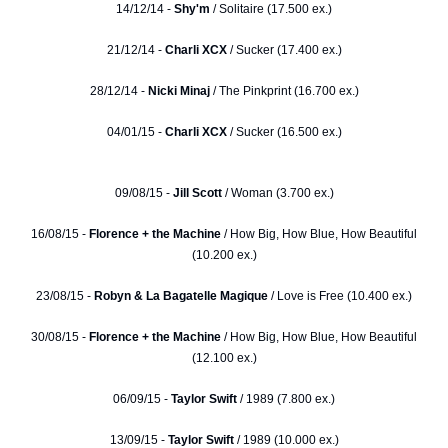
14/12/14 -
Shy'm
/ Solitaire (17.500 ex.)
21/12/14 -
Charli XCX
/ Sucker (17.400 ex.)
28/12/14 -
Nicki Minaj
/ The Pinkprint (16.700 ex.)
04/01/15 -
Charli XCX
/ Sucker (16.500 ex.)
09/08/15 -
Jill Scott
/ Woman (3.700 ex.)
16/08/15 -
Florence + the Machine
/ How Big, How Blue, How Beautiful
(10.200 ex.)
23/08/15 -
Robyn & La Bagatelle Magique
/ Love is Free (10.400 ex.)
30/08/15 -
Florence + the Machine
/ How Big, How Blue, How Beautiful
(12.100 ex.)
06/09/15 -
Taylor Swift
/ 1989 (7.800 ex.)
13/09/15 -
Taylor Swift
/ 1989 (10.000 ex.)