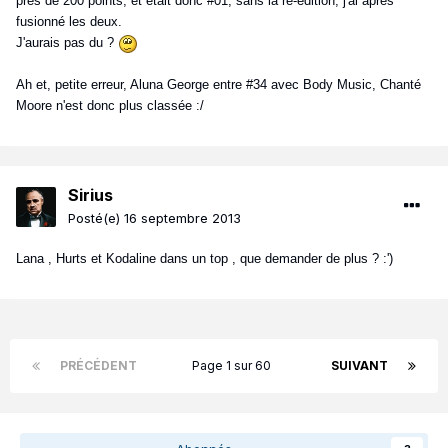
près de 200 points, et était donc #01, sans la ré-édition, j'ai après
fusionné les deux.
J'aurais pas du ?
Ah et, petite erreur, Aluna George entre #34 avec Body Music, Chanté
Moore n'est donc plus classée :/
Sirius
Posté(e)
16 septembre 2013
Lana , Hurts et Kodaline dans un top , que demander de plus ? :')
PRÉCÉDENT
Page 1 sur 60
SUIVANT