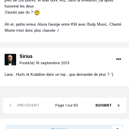
près de 200 points, et était donc #01, sans la ré-édition, j'ai après
fusionné les deux.
J'aurais pas du ?
Ah et, petite erreur, Aluna George entre #34 avec Body Music, Chanté
Moore n'est donc plus classée :/
Sirius
Posté(e)
16 septembre 2013
Lana , Hurts et Kodaline dans un top , que demander de plus ? :')
PRÉCÉDENT
Page 1 sur 60
SUIVANT