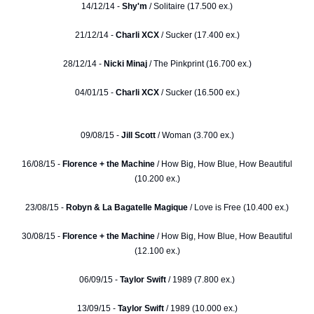
14/12/14 -
Shy'm
/ Solitaire (17.500 ex.)
21/12/14 -
Charli XCX
/ Sucker (17.400 ex.)
28/12/14 -
Nicki Minaj
/ The Pinkprint (16.700 ex.)
04/01/15 -
Charli XCX
/ Sucker (16.500 ex.)
09/08/15 -
Jill Scott
/ Woman (3.700 ex.)
16/08/15 -
Florence + the Machine
/ How Big, How Blue, How Beautiful
(10.200 ex.)
23/08/15 -
Robyn & La Bagatelle Magique
/ Love is Free (10.400 ex.)
30/08/15 -
Florence + the Machine
/ How Big, How Blue, How Beautiful
(12.100 ex.)
06/09/15 -
Taylor Swift
/ 1989 (7.800 ex.)
13/09/15 -
Taylor Swift
/ 1989 (10.000 ex.)