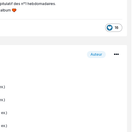
apitulatif des n°1 hebdomadaires.
p album
16
Auteur
x.)
x.)
 ex.)
 ex.)