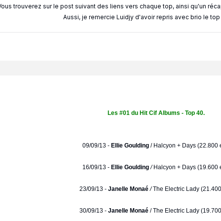
Vous trouverez sur le post suivant des liens vers chaque top, ainsi qu'un réc
Aussi, je remercie Luidjy d'avoir repris avec brio le to
Les #01 du Hit Cif Albums - Top 40.
09/09/13 -
Ellie Goulding
/
Halcyon + Days (22.800 e
16/09/13 -
Ellie Goulding
/
Halcyon + Days (19.600 e
23/09/13 -
Janelle Monaé
/
The Electric Lady (21.400
30/09/13 -
Janelle Monaé
/ The Electric Lady (19.700