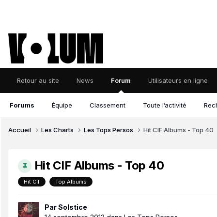
Retour au site
News
Forum
Utilisateurs en ligne
Forums
Équipe
Classement
Toute l’activité
Rec
Accueil
Les Charts
Les Tops Persos
Hit CIF Albums - Top 40
Hit CIF Albums - Top 40
Hit Cif
Top Albums
Par
Solstice