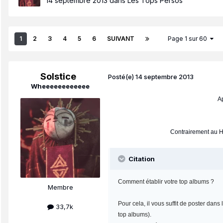
14 septembre 2013
dans
Les Tops Persos
1
2
3
4
5
6
SUIVANT
Page 1 sur 60
Solstice
Posté(e)
14 septembre 2013
Wheeeeeeeeeeee
Ap
Contrairement au Ho
Citation
Comment établir votre top albums ?
Membre
Pour cela, il vous suffit de poster dan
33,7k
top albums).