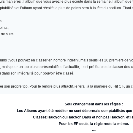
eurs manières : l’album que vous avez le plus écouté dans la semaine, l’album qu
abilisés et l’album ayant récolté le plus de points sera à la tête du podium. Etant
s :
ints ;
 de suite.
bums
; vous pouvez en classer en nombre indéfini, mais seuls les 20 premiers de vot
ais pour un top plus représentatif de l’actualité, il est préférable de classer des 
i dans son intégralité pour pouvoir être classé.
r son propre top. Pour le rendre plus attractif, je ferai, à la manière du Hit CIF, 
Seul changement dans les règles :
Les Albums ayant été rééditer ne sont désormais comptabilisés qu
Classez Halcyon ou Halcyon Days et non pas Halcyon, et 
Pour les EP seuls, la règle reste la même.
---