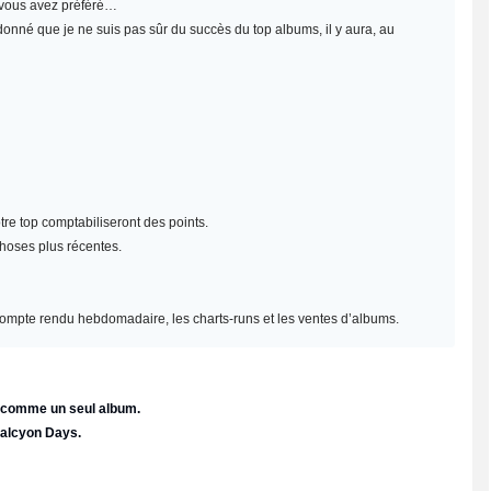
e vous avez préféré…
 donné que je ne suis pas sûr du succès du top albums, il y aura, au
re top comptabiliseront des points.
choses plus récentes.
un compte rendu hebdomadaire, les charts-runs et les ventes d’albums.
e comme un seul album.
Halcyon Days.