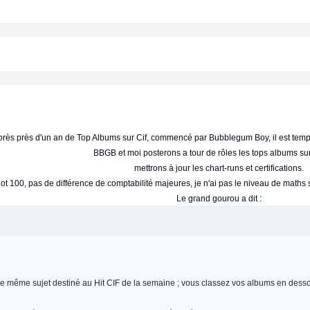
rès près d'un an de Top Albums sur Cif, commencé par Bubblegum Boy, il est tem
BBGB et moi posterons a tour de rôles les tops albums sur
mettrons à jour les chart-runs et certifications.
t 100, pas de différence de comptabilité majeures, je n'ai pas le niveau de maths su
Le grand gourou a dit :
s le même sujet destiné au Hit CIF de la semaine ; vous classez vos albums en desso