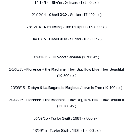
14/12/14 -
Shy'm
/ Solitaire (17.500 ex.)
21/12/14 -
Charli XCX
/ Sucker (17.400 ex.)
28/12/14 -
Nicki Minaj
/ The Pinkprint (16.700 ex.)
04/01/15 -
Charli XCX
/ Sucker (16.500 ex.)
09/08/15 -
Jill Scott
/ Woman (3.700 ex.)
16/08/15 -
Florence + the Machine
/ How Big, How Blue, How Beautiful
(10.200 ex.)
23/08/15 -
Robyn & La Bagatelle Magique
/ Love is Free (10.400 ex.)
30/08/15 -
Florence + the Machine
/ How Big, How Blue, How Beautiful
(12.100 ex.)
06/09/15 -
Taylor Swift
/ 1989 (7.800 ex.)
13/09/15 -
Taylor Swift
/ 1989 (10.000 ex.)