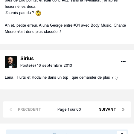
près de 200 points, et était donc #01, sans la ré-édition, j'ai après
fusionné les deux.
J'aurais pas du ?
Ah et, petite erreur, Aluna George entre #34 avec Body Music, Chanté
Moore n'est donc plus classée :/
Sirius
Posté(e)
16 septembre 2013
Lana , Hurts et Kodaline dans un top , que demander de plus ? :')
PRÉCÉDENT
Page 1 sur 60
SUIVANT