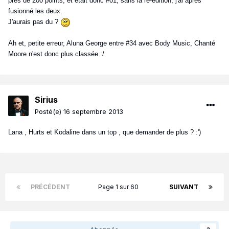
près de 200 points, et était donc #01, sans la ré-édition, j'ai après
fusionné les deux.
J'aurais pas du ?
Ah et, petite erreur, Aluna George entre #34 avec Body Music, Chanté
Moore n'est donc plus classée :/
Sirius
Posté(e)
16 septembre 2013
Lana , Hurts et Kodaline dans un top , que demander de plus ? :')
PRÉCÉDENT
Page 1 sur 60
SUIVANT