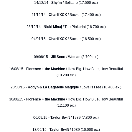
14/12/14 -
Shy'm
/ Solitaire (17.500 ex.)
21/12/14 -
Charli XCX
/ Sucker (17.400 ex.)
28/12/14 -
Nicki Minaj
/ The Pinkprint (16.700 ex.)
04/01/15 -
Charli XCX
/ Sucker (16.500 ex.)
09/08/15 -
Jill Scott
/ Woman (3.700 ex.)
16/08/15 -
Florence + the Machine
/ How Big, How Blue, How Beautiful
(10.200 ex.)
23/08/15 -
Robyn & La Bagatelle Magique
/ Love is Free (10.400 ex.)
30/08/15 -
Florence + the Machine
/ How Big, How Blue, How Beautiful
(12.100 ex.)
06/09/15 -
Taylor Swift
/ 1989 (7.800 ex.)
13/09/15 -
Taylor Swift
/ 1989 (10.000 ex.)