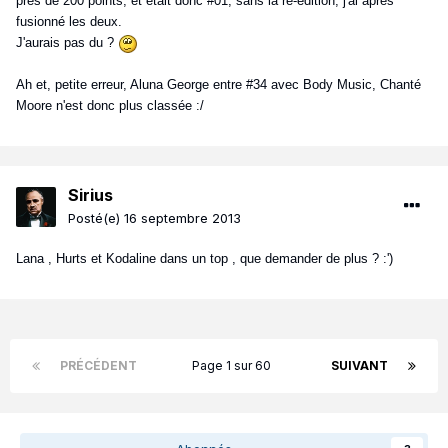
près de 200 points, et était donc #01, sans la ré-édition, j'ai après
fusionné les deux.
J'aurais pas du ?
Ah et, petite erreur, Aluna George entre #34 avec Body Music, Chanté
Moore n'est donc plus classée :/
Sirius
Posté(e)
16 septembre 2013
Lana , Hurts et Kodaline dans un top , que demander de plus ? :')
PRÉCÉDENT
Page 1 sur 60
SUIVANT