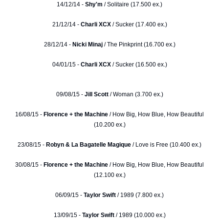
14/12/14 -
Shy'm
/ Solitaire (17.500 ex.)
21/12/14 -
Charli XCX
/ Sucker (17.400 ex.)
28/12/14 -
Nicki Minaj
/ The Pinkprint (16.700 ex.)
04/01/15 -
Charli XCX
/ Sucker (16.500 ex.)
09/08/15 -
Jill Scott
/ Woman (3.700 ex.)
16/08/15 -
Florence + the Machine
/ How Big, How Blue, How Beautiful
(10.200 ex.)
23/08/15 -
Robyn & La Bagatelle Magique
/ Love is Free (10.400 ex.)
30/08/15 -
Florence + the Machine
/ How Big, How Blue, How Beautiful
(12.100 ex.)
06/09/15 -
Taylor Swift
/ 1989 (7.800 ex.)
13/09/15 -
Taylor Swift
/ 1989 (10.000 ex.)