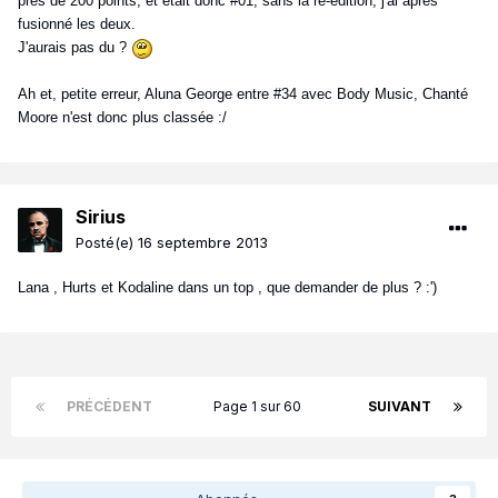
près de 200 points, et était donc #01, sans la ré-édition, j'ai après
fusionné les deux.
J'aurais pas du ?
Ah et, petite erreur, Aluna George entre #34 avec Body Music, Chanté
Moore n'est donc plus classée :/
Sirius
Posté(e)
16 septembre 2013
Lana , Hurts et Kodaline dans un top , que demander de plus ? :')
PRÉCÉDENT
Page 1 sur 60
SUIVANT