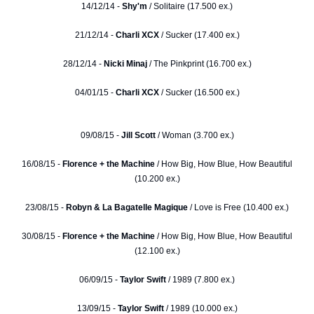
14/12/14 -
Shy'm
/ Solitaire (17.500 ex.)
21/12/14 -
Charli XCX
/ Sucker (17.400 ex.)
28/12/14 -
Nicki Minaj
/ The Pinkprint (16.700 ex.)
04/01/15 -
Charli XCX
/ Sucker (16.500 ex.)
09/08/15 -
Jill Scott
/ Woman (3.700 ex.)
16/08/15 -
Florence + the Machine
/ How Big, How Blue, How Beautiful
(10.200 ex.)
23/08/15 -
Robyn & La Bagatelle Magique
/ Love is Free (10.400 ex.)
30/08/15 -
Florence + the Machine
/ How Big, How Blue, How Beautiful
(12.100 ex.)
06/09/15 -
Taylor Swift
/ 1989 (7.800 ex.)
13/09/15 -
Taylor Swift
/ 1989 (10.000 ex.)