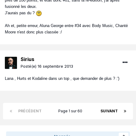
près de 200 points, et était donc #01, sans la ré-édition, j'ai après
fusionné les deux.
J'aurais pas du ?
Ah et, petite erreur, Aluna George entre #34 avec Body Music, Chanté
Moore n'est donc plus classée :/
Sirius
Posté(e)
16 septembre 2013
Lana , Hurts et Kodaline dans un top , que demander de plus ? :')
PRÉCÉDENT
Page 1 sur 60
SUIVANT