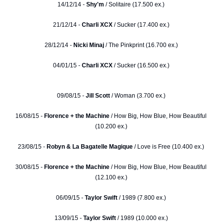
14/12/14 -
Shy'm
/ Solitaire (17.500 ex.)
21/12/14 -
Charli XCX
/ Sucker (17.400 ex.)
28/12/14 -
Nicki Minaj
/ The Pinkprint (16.700 ex.)
04/01/15 -
Charli XCX
/ Sucker (16.500 ex.)
09/08/15 -
Jill Scott
/ Woman (3.700 ex.)
16/08/15 -
Florence + the Machine
/ How Big, How Blue, How Beautiful
(10.200 ex.)
23/08/15 -
Robyn & La Bagatelle Magique
/ Love is Free (10.400 ex.)
30/08/15 -
Florence + the Machine
/ How Big, How Blue, How Beautiful
(12.100 ex.)
06/09/15 -
Taylor Swift
/ 1989 (7.800 ex.)
13/09/15 -
Taylor Swift
/ 1989 (10.000 ex.)